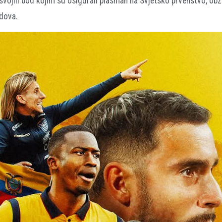
svojili bod kojim su osigurali plasman na Svjetsko prvenstvo, ob
odova.