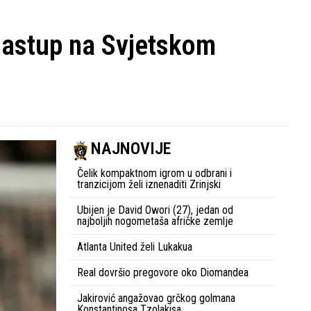
 nastup na Svjetskom
NAJNOVIJE
Čelik kompaktnom igrom u odbrani i
tranzicijom želi iznenaditi Zrinjski
Ubijen je David Owori (27), jedan od
najboljih nogometaša afričke zemlje
Atlanta United želi Lukakua
Real dovršio pregovore oko Diomandea
Jakirović angažovao grčkog golmana
Konstantinosa Tzolakisa