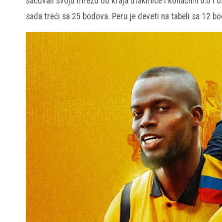
sačuvali svoju mrežu do kraja utakmice i konačnih 0:0 i o
sada treći sa 25 bodova. Peru je deveti na tabeli sa 12 b