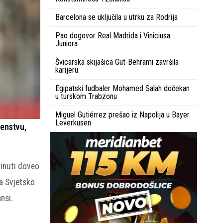
Barcelona se uključila u utrku za Rodrija
Pao dogovor Real Madrida i Viniciusa
Juniora
Švicarska skijašica Gut-Behrami završila
karijeru
Egipatski fudbaler Mohamed Salah dočekan
u turskom Trabzonu
Miguel Gutiérrez prešao iz Napolija u Bayer
Leverkusen
venstvu,
minuti doveo
na Svjetsko
nsi.