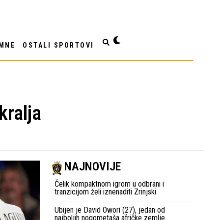
MNE
OSTALI SPORTOVI
kralja
NAJNOVIJE
Čelik kompaktnom igrom u odbrani i
tranzicijom želi iznenaditi Zrinjski
Ubijen je David Owori (27), jedan od
najboljih nogometaša afričke zemlje