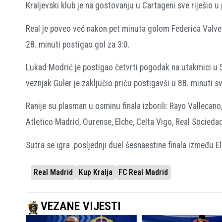
Kraljevski klub je na gostovanju u Cartageni sve riješio u 
Real je poveo već nakon pet minuta golom Federica Valve
28. minuti postigao gol za 3:0.
Lukad Modrić je postigao četvrti pogodak na utakmici u 5
veznjak Guler je zaključio priču postigavši u 88. minuti sv
Ranije su plasman u osminu finala izborili: Rayo Vallecano
Atletico Madrid, Ourense, Elche, Celta Vigo, Real Socieda
Sutra se igra posljednji duel šesnaestine finala između El
Real Madrid
Kup Kralja
FC Real Madrid
VEZANE VIJESTI