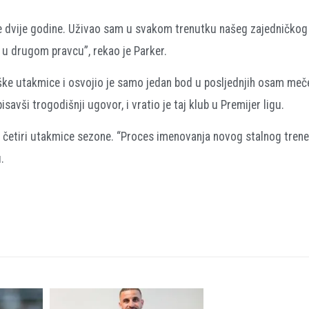
hodne dvije godine. Uživao sam u svakom trenutku našeg zajedničkog
 u drugom pravcu”, rekao je Parker.
aške utakmice i osvojio je samo jedan bod u posljednjih osam meč
savši trogodišnji ugovor, i vratio je taj klub u Premijer ligu.
 četiri utakmice sezone. “Proces imenovanja novog stalnog trene
.