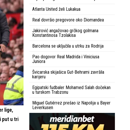
Atlanta United želi Lukakua
Real dovršio pregovore oko Diomandea
Jakirović angažovao grčkog golmana
Konstantinosa Tzolakisa
Barcelona se uključila u utrku za Rodrija
Pao dogovor Real Madrida i Viniciusa
Juniora
Švicarska skijašica Gut-Behrami završila
karijeru
Egipatski fudbaler Mohamed Salah dočekan
u turskom Trabzonu
Miguel Gutiérrez prešao iz Napolija u Bayer
Leverkusen
r lige,
 put u tri