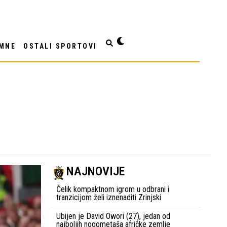
MNE
OSTALI SPORTOVI
NAJNOVIJE
Čelik kompaktnom igrom u odbrani i
tranzicijom želi iznenaditi Zrinjski
Ubijen je David Owori (27), jedan od
najboljih nogometaša afričke zemlje