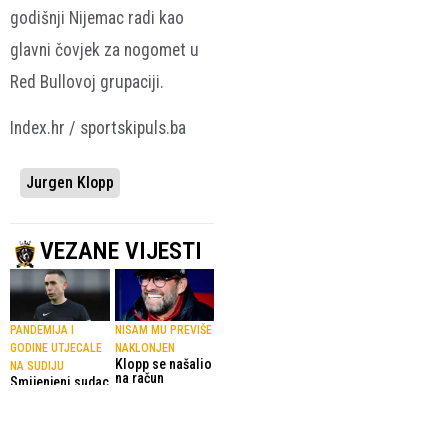
godišnji Nijemac radi kao
glavni čovjek za nogomet u
Red Bullovoj grupaciji.
Index.hr / sportskipuls.ba
Jurgen Klopp
VEZANE VIJESTI
PANDEMIJA I
NISAM MU PREVIŠE
GODINE UTJECALE
NAKLONJEN
Klopp se našalio
NA SUDIJU
na račun
Smijenjeni sudac
zvijezde Premier
David Coote
lige
dobio
11.03.2025.
Nogomet
suspenziju od
strane FA-a zbog