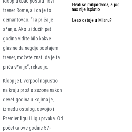
Klopp trebao postati novi
Hvali se milijardama, a još
nas nije isplatio
trener Rome, ali on je to
demantovao. “Ta priča je
Leao ostaje u Milanu?
s*anje. Ako u idućih pet
godina vidite bilo kakve
glasine da negdje postajem
trener, možete znati da je ta
priča s*anje”, rekao je.
Klopp je Liverpool napustio
na kraju prošle sezone nakon
devet godina u kojima je,
između ostalog, osvojio i
Premier ligu i Ligu prvaka. Od
početka ove godine 57-