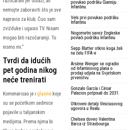
razočarani jer odlazi, ali
povukao podršku Gianniju
Infantinu
nemojte zaboraviti što je sve
Vels prvi povukao podršku
napravio za klub. Čuo sam
Infantinu
zvižduke i ugasio TV. Nisam
Nogometni savez Engleske
mogao biti razočaraniji. To
povlači podršku Infantinu
nismo mi.”
Sepp Blatter otkrio koga želi
na čelu FIFA-e
Tvrdi da idućih
Arsène Wenger se ogradio
pet godina nikog
od Infantinovog plana o
prodaji udjela na Svjetskom
prvenstvu
neće trenirati
Gonzalo García i César
Palacios potpisali do 2031.
Komenarisao je i
glasine
koje
su se početkom sedmice
Otkriveni detalji Viniciusovog
ugovora u Realu
pojavile u talijanskim
Chelsea doveo Valentina
medijima. Prema njima bi
Barca iz Strasbourga