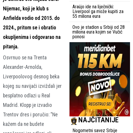
Araújo ide na liječnički:
Nijemac, koji je klub s
Liverpool ga može kupiti za
55 miliona eura
Anfielda vodio od 2015. do
Ovo je stadion u Srbiji od 28
2024., pritom se i obratio
miliona eura kojim se Vučić
ponosi
okupljenima i odgovarao na
pitanja.
Osvrnuo se na Trenta
Alexander-Arnolda,
Liverpoolovog desnog beka
kojeg su navijači izviždali jer
besplatno odlazi u Real
Madrid. Klopp je izvadio
Trentov dres i poručio: “Ne
NAJČITANIJE
kažem da ne budete
Nogometni savez Srbije