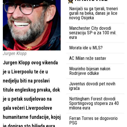
Navijači su ga tjerali, treneri
gurali na beka, danas je lice
novog Osijeka
Manchester City dovodi
senzaciju SP-a za 100 mil.
eura
Morata ide u MLS?
Jurgen Klopp
AC Milan reže sastav
Jurgen Klopp ovog vikenda
Mourinho bijesan nakon
je u Liverpoolu te će u
Rodrijeve odluke
nedjelju biti na proslavi
Juventus dovodi pet novih
igrača
titule engleskog prvaka, dok
je u petak sudjelovao na
Nottingham Forest dovodi
Sportingovog stopera za 40
gala večeri Liverpoolove
miliona eura
humanitarne fundacije, kojoj
Ferran Torres se dogovorio
PSG
je donirao sto hiljada eura.