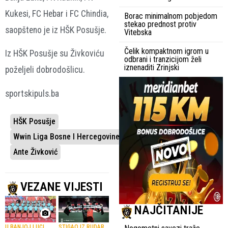
Kukesi, FC Hebar i FC Chindia,
Borac minimalnom pobjedom
stekao prednost protiv
saopšteno je iz HŠK Posušje.
Vitebska
Čelik kompaktnom igrom u
Iz HŠK Posušje su Živkoviću
odbrani i tranzicijom želi
iznenaditi Zrinjski
poželjeli dobrodošlicu.
sportskipuls.ba
HŠK Posušje
Wwin Liga Bosne I Hercegovine
Ante Živković
VEZANE VIJESTI
NAJČITANIJE
U BANJOJ LUCI
STIGAO IZ RUDAR