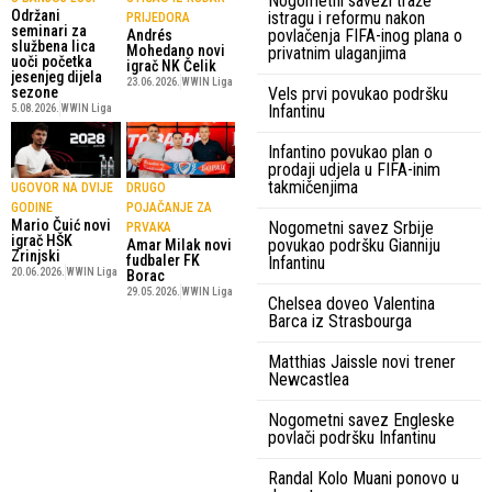
Nogometni savezi traže
Održani
istragu i reformu nakon
PRIJEDORA
seminari za
povlačenja FIFA-inog plana o
Andrés
službena lica
Mohedano novi
privatnim ulaganjima
uoči početka
igrač NK Čelik
jesenjeg dijela
23.06.2026.
WWIN Liga
sezone
Vels prvi povukao podršku
Infantinu
5.08.2026.
WWIN Liga
Infantino povukao plan o
prodaji udjela u FIFA-inim
takmičenjima
UGOVOR NA DVIJE
DRUGO
GODINE
POJAČANJE ZA
Mario Čuić novi
Nogometni savez Srbije
PRVAKA
igrač HŠK
povukao podršku Gianniju
Amar Milak novi
Zrinjski
fudbaler FK
Infantinu
20.06.2026.
WWIN Liga
Borac
29.05.2026.
WWIN Liga
Chelsea doveo Valentina
Barca iz Strasbourga
Matthias Jaissle novi trener
Newcastlea
Nogometni savez Engleske
povlači podršku Infantinu
Randal Kolo Muani ponovo u