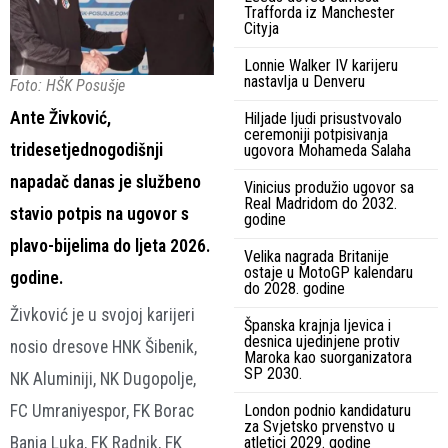
Trafforda iz Manchester
Cityja
Lonnie Walker IV karijeru
nastavlja u Denveru
Foto: HŠK Posušje
Ante Živković,
Hiljade ljudi prisustvovalo
ceremoniji potpisivanja
tridesetjednogodišnji
ugovora Mohameda Salaha
napadač danas je službeno
Vinicius produžio ugovor sa
Real Madridom do 2032.
stavio potpis na ugovor s
godine
plavo-bijelima do ljeta 2026.
Velika nagrada Britanije
ostaje u MotoGP kalendaru
godine.
do 2028. godine
Živković je u svojoj karijeri
Španska krajnja ljevica i
desnica ujedinjene protiv
nosio dresove HNK Šibenik,
Maroka kao suorganizatora
SP 2030.
NK Aluminiji, NK Dugopolje,
FC Umraniyespor, FK Borac
London podnio kandidaturu
za Svjetsko prvenstvo u
Banja Luka, FK Radnik, FK
atletici 2029. godine