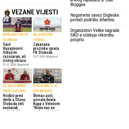
Bruggea
VEZANE VIJESTI
Nogometni savez Engleske
povlači podršku Infantinu
Organizatori Velike nagrade
SAD-a očekuju rekordnu
BIVŠI KAPITEN FK
NA STADIONU
posjetu
SLOBODA
TUŠANJ
Said
Zakazana
Husejinović:
prozivka igrača
Odlazim
FK Sloboda
razočaran, ali
3.07.2026.
Nogomet
čistog obraza
21.07.2026.
Nogomet
23. KOLO WWIN
U NOGOMETU JE
PRVE LIGE FBIH
SVE MOGUĆE
Hodžić pred
Štimac uoči
derbi u Olovu:
uzvrata finala
Sloboda želi
Kupa s Veležom:
nastavak
‘Ništa nas ne
pobjedničkog
može poljuljati’
niza
12.05.2026.
Nogomet
17.05.2026.
Nogomet