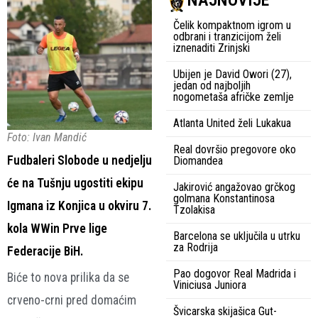
NAJNOVIJE
Čelik kompaktnom igrom u
odbrani i tranzicijom želi
iznenaditi Zrinjski
Ubijen je David Owori (27),
jedan od najboljih
nogometaša afričke zemlje
Atlanta United želi Lukakua
Foto: Ivan Mandić
Real dovršio pregovore oko
Fudbaleri Slobode u nedjelju
Diomandea
će na Tušnju ugostiti ekipu
Jakirović angažovao grčkog
golmana Konstantinosa
Igmana iz Konjica u okviru 7.
Tzolakisa
kola WWin Prve lige
Barcelona se uključila u utrku
za Rodrija
Federacije BiH.
Pao dogovor Real Madrida i
Biće to nova prilika da se
Viniciusa Juniora
crveno-crni pred domaćim
Švicarska skijašica Gut-