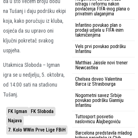
da u što većem broju dođu
istragu i reformu nakon
povlačenja FIFA-inog plana o
na Tušanj i daju podršku ekipi
privatnim ulaganjima
koja, kako poručuju iz kluba,
Infantino povukao plan o
prodaji udjela u FIFA-inim
osjeća da su upravo oni
takmičenjima
ključni pokretač svakog
Vels prvi povukao podršku
uspjeha.
Infantinu
Matthias Jaissle novi trener
Utakmica Sloboda – Igman
Newcastlea
igra se u nedjelju, 5. oktobra,
Chelsea doveo Valentina
Barca iz Strasbourga
od 14:00 sati na stadionu
Tušanj.
Nogometni savez Srbije
povukao podršku Gianniju
Infantinu
FK Igman
FK Sloboda
Tuttosport posvetio
Najava
naslovnicu Alajbegoviću
7. Kolo WWin Prve Lige FBiH
Barcelona predstavila mladog
krilnog napadača iz Club