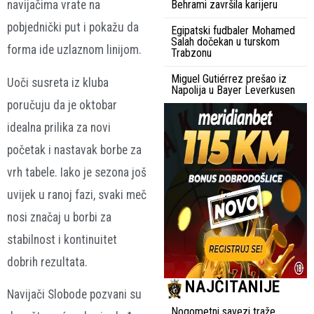
navijačima vrate na
Behrami završila karijeru
pobjednički put i pokažu da
Egipatski fudbaler Mohamed
Salah dočekan u turskom
forma ide uzlaznom linijom.
Trabzonu
Miguel Gutiérrez prešao iz
Uoči susreta iz kluba
Napolija u Bayer Leverkusen
poručuju da je oktobar
idealna prilika za novi
početak i nastavak borbe za
vrh tabele. Iako je sezona još
uvijek u ranoj fazi, svaki meč
nosi značaj u borbi za
stabilnost i kontinuitet
dobrih rezultata.
NAJČITANIJE
Navijači Slobode pozvani su
Nogometni savezi traže