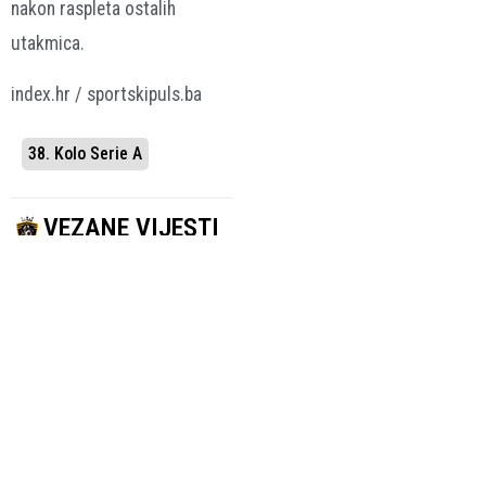
nakon raspleta ostalih
utakmica.
index.hr / sportskipuls.ba
38. Kolo Serie A
VEZANE VIJESTI
PETOSTRUKI
JAKIROVIĆ DOBIO
PRVAK SA BOSTON
POJAČANJE
Elliot Stroud
CELTICSIMA
novi fudbaler
Preminuo Don
Hull Cityja
Nelson, NBA
10.08.2026.
Nogomet
legenda
10.08.2026.
NBA