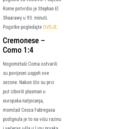
Rome potvrdio je Stephan El
Shaarawy u 93. minuti.
Pogotke pogledajte
OVDJE
.
Cremonese –
Como 1:4
Nogometaši Coma ostvarili
su povijesni uspjeh ove
sezone. Nakon što su prvi
put izborili plasman u
europska natjecanja,
momčad Cesca Fabregasa
podignula je to na višu razinu
i večeras ušla u Ligu prvaka.