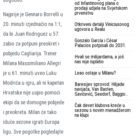
dogodilo.
od Infantinovog plana o
prodaji udjela na Svjetskom
prvenstvu
Najprije je Gennaro Borrelli u
20. minuti izjednačio na 1:1,
Otkriveni detalji Viniciusovog
ugovora u Realu
da bi Juan Rodriguez u 57.
Gonzalo García i César
zabio za potpuni preokret i
Palacios potpisali do 2031.
pobjedu Cagliarija. Trener
Hvali se milijardama, a još
nas nije isplatio
Milana Massimiliano Allegri
je u 61. minuti uveo Luku
Leao ostaje u Milanu?
Modrića u igru, ali ni kapetan
Baresijev sprovod: Hiljade
navijača, Van Basten,
Hrvatske nije uspio pomoći
Savićević, Seedorf, Baggio…
ekipi da se domogne pobjede
Čak devet klubova kreće u
sezonu s novim menadžerom
i preokreta. Milan će tako
na klupi
iduće sezone igrati Europa
ligu. Sve pogotke pogledajte