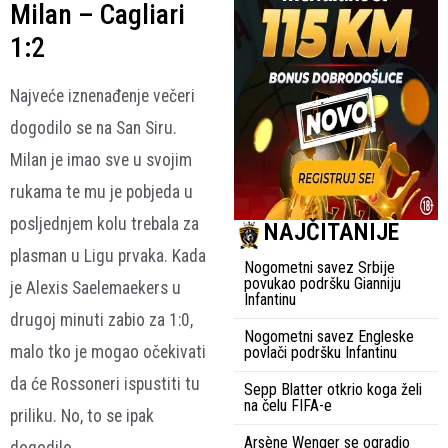
Milan – Cagliari
1:2
Najveće iznenađenje večeri
dogodilo se na San Siru.
Milan je imao sve u svojim
rukama te mu je pobjeda u
posljednjem kolu trebala za
NAJČITANIJE
plasman u Ligu prvaka. Kada
Nogometni savez Srbije
povukao podršku Gianniju
je Alexis Saelemaekers u
Infantinu
drugoj minuti zabio za 1:0,
Nogometni savez Engleske
malo tko je mogao očekivati
povlači podršku Infantinu
da će Rossoneri ispustiti tu
Sepp Blatter otkrio koga želi
na čelu FIFA-e
priliku. No, to se ipak
Arsène Wenger se ogradio