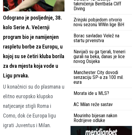
takmičenja Bentbaša Cliff
Diving
Odograno je posljednje, 38.
Zrinjski pobjedom otvorio
novu sezonu WWin lige BiH
kolo Serie A. Večernji
Borac savladao Velež na
program bio je namijenjen
startu prvenstva
raspletu borbe za Europu, u
Navijači su ga tjerali, treneri
kojoj su se četiri kluba borila
gurali na beka, danas je lice
novog Osijeka
za dva mjesta koja vode u
Manchester City dovodi
Ligu prvaka.
senzaciju SP-a za 100 mil.
eura
U konačnici su do plasmana u
Morata ide u MLS?
elitno europsko klupsko
AC Milan reže sastav
natjecanje stigli Roma i
Como, dok će Europa ligu
Mourinho bijesan nakon
Rodrijeve odluke
igrati Juventus i Milan.