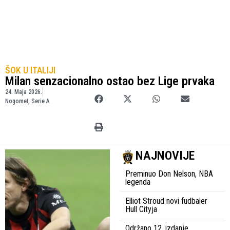
ŠOK U ITALIJI
Milan senzacionalno ostao bez Lige prvaka
24. Maja 2026.
Nogomet
,
Serie A
NAJNOVIJE
Preminuo Don Nelson, NBA
legenda
Elliot Stroud novi fudbaler
Hull Cityja
Održano 12. izdanje