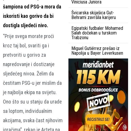
Viniciusa Juniora
šampiona od PSG-a mora da
Švicarska skijašica Gut-
iskoristi kao gorivo da bi
Behrami završila karijeru
dostigla sljedeći nivo.
Egipatski fudbaler Mohamed
Salah dočekan u turskom
“Prije svega morate proći
Trabzonu
kroz taj bol, svariti ga i
Miguel Gutiérrez prešao iz
Napolija u Bayer Leverkusen
pretvoriti u gorivo za
napredovanje i dostizanje
sljedećeg nivoa. Želim da
čestitam PSG-u jer mislim da
je najbolja ekipa na svijetu.
Ono što su u stanju da urade
sa loptom, individualnim
akcijama, svaka čast njihovim
igračima”, rekao je Arteta na