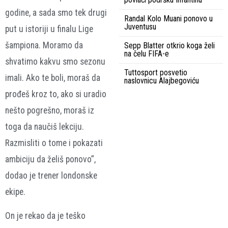
godine, a sada smo tek drugi
Randal Kolo Muani ponovo u
Juventusu
put u istoriji u finalu Lige
šampiona. Moramo da
Sepp Blatter otkrio koga želi
na čelu FIFA-e
shvatimo kakvu smo sezonu
Tuttosport posvetio
imali. Ako te boli, moraš da
naslovnicu Alajbegoviću
prođeš kroz to, ako si uradio
nešto pogrešno, moraš iz
toga da naučiš lekciju.
Razmisliti o tome i pokazati
ambiciju da želiš ponovo”,
dodao je trener londonske
ekipe.
On je rekao da je teško