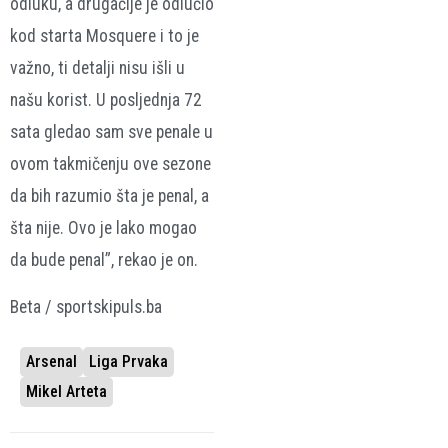
odluku, a drugačije je odlučio
kod starta Mosquere i to je
važno, ti detalji nisu išli u
našu korist. U posljednja 72
sata gledao sam sve penale u
ovom takmičenju ove sezone
da bih razumio šta je penal, a
šta nije. Ovo je lako mogao
da bude penal”, rekao je on.
Beta / sportskipuls.ba
Arsenal
Liga Prvaka
Mikel Arteta