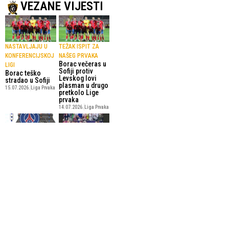
VEZANE VIJESTI
NASTAVLJAJU U
TEŽAK ISPIT ZA
KONFERENCIJSKOJ
NAŠEG PRVAKA
Borac večeras u
LIGI
Sofiji protiv
Borac teško
Levskog lovi
stradao u Sofiji
plasman u drugo
15.07.2026.
Liga Prvaka
pretkolo Lige
prvaka
14.07.2026.
Liga Prvaka
NAKON PSG
EVO KAKO SE
NAJVIŠE IGRAČA
SNAŠLA
Supruzi golmana
ARSENALA
PSG-a zabranili
Petorica
rusku zastavu na
fudbalera Paris
finalu LP-a
Saint-Germaina
31.05.2026.
Liga Prvaka
u idealnom timu
Lige šampiona
1.06.2026.
Liga Prvaka
SportskiPuls.ba