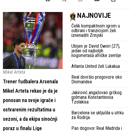
NAJNOVIJE
Čelik kompaktnom igrom u
odbrani i tranzicijom želi
iznenaditi Zrinjski
Ubijen je David Owori (27),
jedan od najboljih
nogometaša afričke zemlje
Atlanta United želi Lukakua
Mikel Arteta
Real dovršio pregovore oko
Trener fudbalera Arsenala
Diomandea
Mikel Arteta rekao je da je
Jakirović angažovao grčkog
golmana Konstantinosa
ponosan na svoje igrače i
Tzolakisa
ostvarenim rezultatima u
Barcelona se uključila u utrku
za Rodrija
sezoni, a da ekipa sinoćnji
poraz u finalu Lige
Pao dogovor Real Madrida i