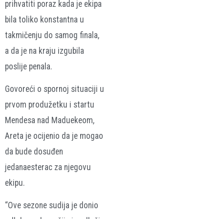
prihvatiti poraz kada je ekipa
bila toliko konstantna u
takmičenju do samog finala,
a da je na kraju izgubila
poslije penala.
Govoreći o spornoj situaciji u
prvom produžetku i startu
Mendesa nad Maduekeom,
Areta je ocijenio da je mogao
da bude dosuđen
jedanaesterac za njegovu
ekipu.
“Ove sezone sudija je donio