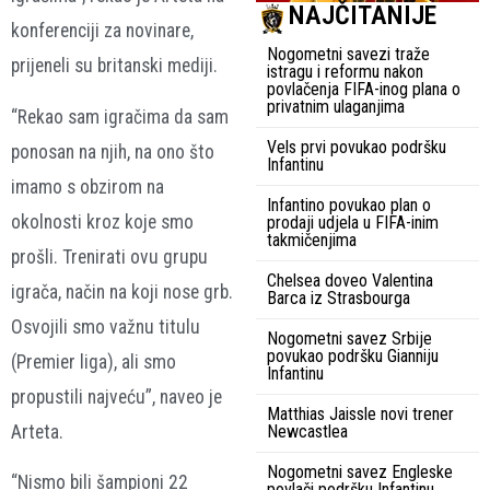
NAJČITANIJE
konferenciji za novinare,
Nogometni savezi traže
prijeneli su britanski mediji.
istragu i reformu nakon
povlačenja FIFA-inog plana o
privatnim ulaganjima
“Rekao sam igračima da sam
Vels prvi povukao podršku
ponosan na njih, na ono što
Infantinu
imamo s obzirom na
Infantino povukao plan o
okolnosti kroz koje smo
prodaji udjela u FIFA-inim
takmičenjima
prošli. Trenirati ovu grupu
Chelsea doveo Valentina
igrača, način na koji nose grb.
Barca iz Strasbourga
Osvojili smo važnu titulu
Nogometni savez Srbije
povukao podršku Gianniju
(Premier liga), ali smo
Infantinu
propustili najveću”, naveo je
Matthias Jaissle novi trener
Arteta.
Newcastlea
Nogometni savez Engleske
“Nismo bili šampioni 22
povlači podršku Infantinu