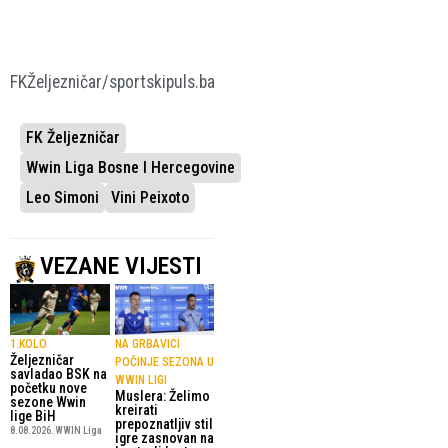
FKŽeljezničar/sportskipuls.ba
FK Željezničar
Wwin Liga Bosne I Hercegovine
Leo Simoni
Vini Peixoto
VEZANE VIJESTI
1.KOLO
NA GRBAVICI
Željezničar
POČINJE SEZONA U
savladao BSK na
WWIN LIGI
početku nove
Muslera: Želimo
sezone Wwin
kreirati
lige BiH
prepoznatljiv stil
8.08.2026.
WWIN Liga
igre zasnovan na