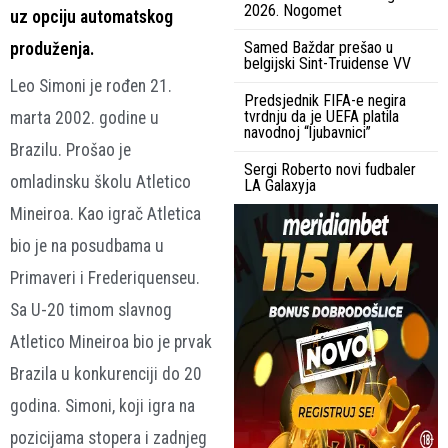
2026. Nogomet
uz opciju automatskog
Samed Baždar prešao u
produženja.
belgijski Sint-Truidense VV
Leo Simoni je rođen 21.
Predsjednik FIFA-e negira
tvrdnju da je UEFA platila
marta 2002. godine u
navodnoj “ljubavnici”
Brazilu. Prošao je
Sergi Roberto novi fudbaler
omladinsku školu Atletico
LA Galaxyja
Mineiroa. Kao igrač Atletica
bio je na posudbama u
Primaveri i Frederiquenseu.
Sa U-20 timom slavnog
Atletico Mineiroa bio je prvak
Brazila u konkurenciji do 20
godina. Simoni, koji igra na
pozicijama stopera i zadnjeg