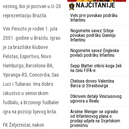
NAJČITANIJE
veznog, bio je pozivan u U-20
reprezentaciju Brazila.
Vels prvi povukao podršku
Infantinu
Vini Peixoto je rođen 1. jula
Nogometni savez Srbije
povukao podršku Gianniju
2001. godine u Brazilu. Igrao
Infantinu
je za brazilske klubove
Nogometni savez Engleske
povlači podršku Infantinu
Pelotas, Esportivo, Novo
Hamburgo, Barcelona-BA,
Sepp Blatter otkrio koga želi
na čelu FIFA-e
Ypiranga-RS, Concordia, Sao
Chelsea doveo Valentina
Luiz i Tubarao. Ima dobro
Barca iz Strasbourga
iskustvo u seniorskom
Otkriveni detalji Viniciusovog
ugovora u Realu
fudbalu, a brzonogi fudbaler
Arsène Wenger se ogradio
igra na poziciji lijevog krila.
od Infantinovog plana o
prodaji udjela na Svjetskom
FK Željezničar, nakon
prvenstvu