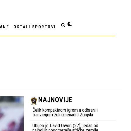
MNE
OSTALI SPORTOVI
NAJNOVIJE
Čelik kompaktnom igrom u odbrani i
tranzicijom želi iznenaditi Zrinjski
Ubijen je David Owori (27), jedan od
najboljih nogometaša afričke zemlje