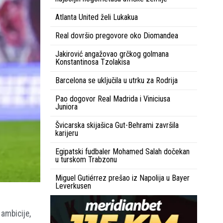
Atlanta United želi Lukakua
Real dovršio pregovore oko Diomandea
Jakirović angažovao grčkog golmana
Konstantinosa Tzolakisa
Barcelona se uključila u utrku za Rodrija
Pao dogovor Real Madrida i Viniciusa
Juniora
Švicarska skijašica Gut-Behrami završila
karijeru
Egipatski fudbaler Mohamed Salah dočekan
u turskom Trabzonu
Miguel Gutiérrez prešao iz Napolija u Bayer
Leverkusen
ambicije,