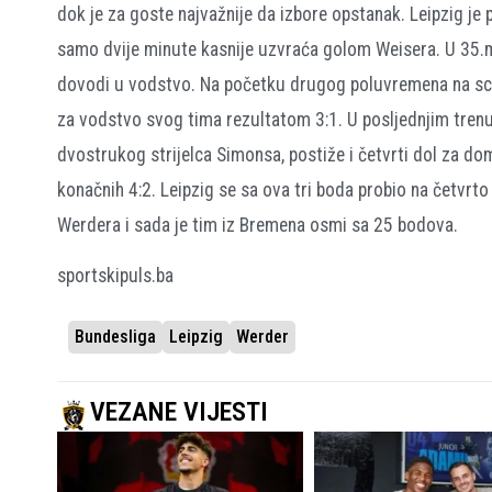
dok je za goste najvažnije da izbore opstanak. Leipzig je
samo dvije minute kasnije uzvraća golom Weisera. U 35.m
dovodi u vodstvo. Na početku drugog poluvremena na scen
za vodstvo svog tima rezultatom 3:1. U posljednjim tren
dvostrukog strijelca Simonsa, postiže i četvrti dol za 
konačnih 4:2. Leipzig se sa ova tri boda probio na četvrto
Werdera i sada je tim iz Bremena osmi sa 25 bodova.
sportskipuls.ba
Bundesliga
Leipzig
Werder
VEZANE VIJESTI