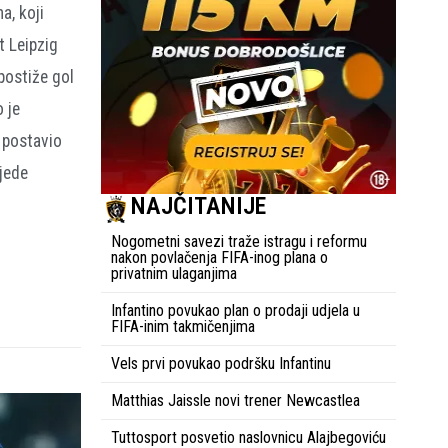
a, koji
t Leipzig
postiže gol
 je
 postavio
bjede
NAJČITANIJE
Nogometni savezi traže istragu i reformu
nakon povlačenja FIFA-inog plana o
privatnim ulaganjima
Infantino povukao plan o prodaji udjela u
FIFA-inim takmičenjima
Vels prvi povukao podršku Infantinu
Matthias Jaissle novi trener Newcastlea
Tuttosport posvetio naslovnicu Alajbegoviću