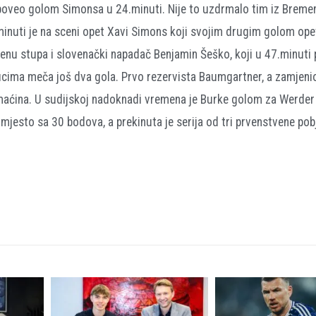
 poveo golom Simonsa u 24.minuti. Nije to uzdrmalo tim iz Bremen
inuti je na sceni opet Xavi Simons koji svojim drugim golom ope
u stupa i slovenački napadač Benjamin Šeško, koji u 47.minuti 
ucima meča još dva gola. Prvo rezervista Baumgartner, a zamjenio
domaćina. U sudijskoj nadoknadi vremena je Burke golom za Werder
 mjesto sa 30 bodova, a prekinuta je serija od tri prvenstvene po