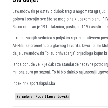
Lewandowski je ostavio dubok trag u nogometu igrajući za
golova i osvojio sve što se moglo na klupskom planu. FIF
Barcu odigrao je 191 utakmicu, postigao 119 i asistirao 
Iako se zadnjih sedmica s poljskim reprezentativcem povez
Al-Hilal se prometnuo u glavnog favorita. Izvori bliski k
da je Lewandowski “blizu prihvaćanja” prijedloga kojim bi 
Iznos ponude velik je čak i za standarde nedavne potrošn
miliona eura po sezoni. To bi bio daleko najunosniji ugovor
Index.hr / sportskipuls.ba
Barcelona
Robert Lewandowski