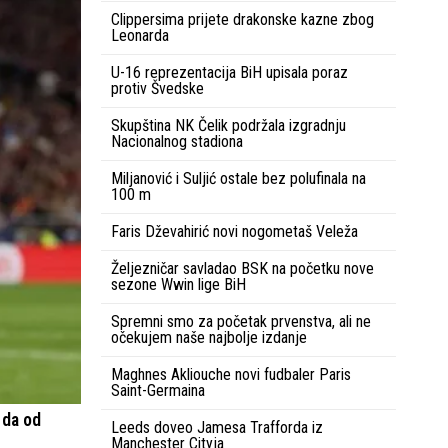
Clippersima prijete drakonske kazne zbog
Leonarda
U-16 reprezentacija BiH upisala poraz
protiv Švedske
Skupština NK Čelik podržala izgradnju
Nacionalnog stadiona
Miljanović i Suljić ostale bez polufinala na
100 m
Faris Dževahirić novi nogometaš Veleža
Željezničar savladao BSK na početku nove
sezone Wwin lige BiH
Spremni smo za početak prvenstva, ali ne
očekujem naše najbolje izdanje
Maghnes Akliouche novi fudbaler Paris
Saint-Germaina
 da od
Leeds doveo Jamesa Trafforda iz
Manchester Cityja