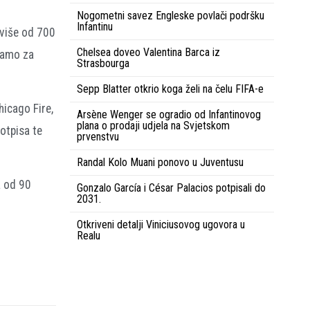
Nogometni savez Engleske povlači podršku
Infantinu
 više od 700
Chelsea doveo Valentina Barca iz
Samo za
Strasbourga
Sepp Blatter otkrio koga želi na čelu FIFA-e
hicago Fire,
Arsène Wenger se ogradio od Infantinovog
plana o prodaji udjela na Svjetskom
otpisa te
prvenstvu
Randal Kolo Muani ponovo u Juventusu
a od 90
Gonzalo García i César Palacios potpisali do
2031.
Otkriveni detalji Viniciusovog ugovora u
Realu