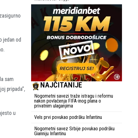
 zasigurno
o jedan od
ao.
 da sam
NAJČITANIJE
joj pripada”,
Nogometni savezi traže istragu i reformu
nakon povlačenja FIFA-inog plana o
privatnim ulaganjima
mjesto u
Vels prvi povukao podršku Infantinu
Nogometni savez Srbije povukao podršku
Gianniju Infantinu