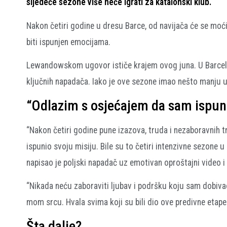
sljedeće sezone više neće igrati za katalonski klub.
Nakon četiri godine u dresu Barce, od navijača će se moć
biti ispunjen emocijama.
Lewandowskom ugovor ističe krajem ovog juna. U Barcelo
ključnih napadača. Iako je ove sezone imao nešto manju ulo
“Odlazim s osjećajem da sam ispun
“Nakon četiri godine pune izazova, truda i nezaboravnih 
ispunio svoju misiju. Bile su to četiri intenzivne sezone u 
napisao je poljski napadač uz emotivan oproštajni video i
“Nikada neću zaboraviti ljubav i podršku koju sam dobiva
mom srcu. Hvala svima koji su bili dio ove predivne etape
Šta dalje?