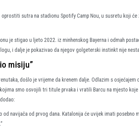
i oprostiti sutra na stadionu Spotify Camp Nou, u susretu koji će
nu je stigao u ljeto 2022. iz minhenskog Bayerna i odmah posta
gu, i dalje je pokazivao da njegov golgeterski instinkt nije nest
io misiju”
trenutaka, došlo je vrijeme da krenem dalje. Odlazim s osjećajem
kojima smo osvojili tri titule prvaka i vratili Barcu na mjesto koje 
 dodao:
o od navijača od prvog dana. Katalonija će uvijek imati posebno 
.”