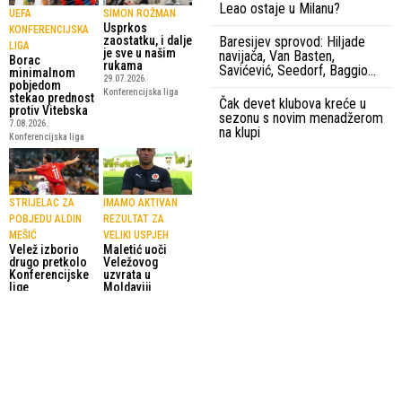
Leao ostaje u Milanu?
UEFA
SIMON ROŽMAN
Usprkos
KONFERENCIJSKA
Baresijev sprovod: Hiljade
zaostatku, i dalje
LIGA
je sve u našim
navijača, Van Basten,
Borac
rukama
Savićević, Seedorf, Baggio…
minimalnom
29.07.2026.
pobjedom
Konferencijska liga
stekao prednost
Čak devet klubova kreće u
protiv Vitebska
sezonu s novim menadžerom
7.08.2026.
na klupi
Konferencijska liga
STRIJELAC ZA
IMAMO AKTIVAN
POBJEDU ALDIN
REZULTAT ZA
MEŠIĆ
VELIKI USPJEH
Velež izborio
Maletić uoči
drugo pretkolo
Veležovog
Konferencijske
uzvrata u
lige
Moldaviji
17.07.2026.
16.07.2026.
Konferencijska liga
Konferencijska liga
SportskiPuls.ba
© Copyright - VICOBA d.o.o. 2024.
Uvjeti korištenja
Kontakt