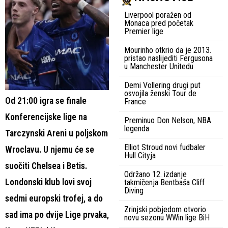
Liverpool poražen od
Monaca pred početak
Premier lige
Mourinho otkrio da je 2013.
pristao naslijediti Fergusona
u Manchester Unitedu
Demi Vollering drugi put
osvojila ženski Tour de
Od 21:00 igra se finale
France
Konferencijske lige na
Preminuo Don Nelson, NBA
legenda
Tarczynski Areni u poljskom
Elliot Stroud novi fudbaler
Wroclavu. U njemu će se
Hull Cityja
suočiti Chelsea i Betis.
Održano 12. izdanje
Londonski klub lovi svoj
takmičenja Bentbaša Cliff
Diving
sedmi europski trofej, a do
Zrinjski pobjedom otvorio
sad ima po dvije Lige prvaka,
novu sezonu WWin lige BiH