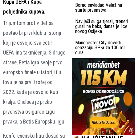
Kupa UEFA i Kupa
Borac savladao Velež na
startu prvenstva
pobjednika kupova.
Navijači su ga tjerali, treneri
Trijumfom protiv Betisa
gurali na beka, danas je lice
novog Osijeka
postao bi prvi klub u istoriji
koji je osvojio sva četiri
Manchester City dovodi
senzaciju SP-a za 100 mil.
UEFA-ina takmičenja. S druge
eura
strane, Betis igra svoje prvo
europsko finale u istoriji i u
lovu je na prvi trofej od
2022. kada je osvojio Kup
kralja. Chelsea je preko
prvenstva osigurao Ligu
prvaka, a Betis Europsku ligu.
Konferencijsku ligu dosad su