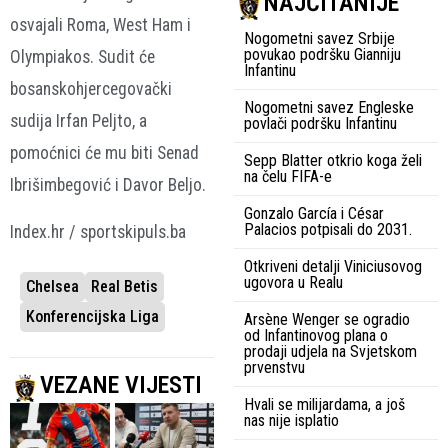
NAJČITANIJE
osvajali Roma, West Ham i
Nogometni savez Srbije
povukao podršku Gianniju
Olympiakos. Sudit će
Infantinu
bosanskohjercegovački
Nogometni savez Engleske
sudija Irfan Peljto, a
povlači podršku Infantinu
pomoćnici će mu biti Senad
Sepp Blatter otkrio koga želi
na čelu FIFA-e
Ibrišimbegović i Davor Beljo.
Gonzalo García i César
Palacios potpisali do 2031.
Index.hr / sportskipuls.ba
Otkriveni detalji Viniciusovog
ugovora u Realu
Chelsea
Real Betis
Konferencijska Liga
Arsène Wenger se ogradio
od Infantinovog plana o
prodaji udjela na Svjetskom
prvenstvu
VEZANE VIJESTI
Hvali se milijardama, a još
nas nije isplatio