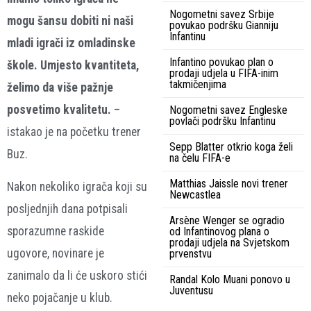
Nogometni savez Srbije
mogu šansu dobiti ni naši
povukao podršku Gianniju
Infantinu
mladi igrači iz omladinske
Infantino povukao plan o
škole. Umjesto kvantiteta,
prodaji udjela u FIFA-inim
takmičenjima
želimo da više pažnje
posvetimo kvalitetu.
–
Nogometni savez Engleske
povlači podršku Infantinu
istakao je na početku trener
Sepp Blatter otkrio koga želi
Buz.
na čelu FIFA-e
Matthias Jaissle novi trener
Nakon nekoliko igrača koji su
Newcastlea
posljednjih dana potpisali
Arsène Wenger se ogradio
sporazumne raskide
od Infantinovog plana o
prodaji udjela na Svjetskom
ugovore, novinare je
prvenstvu
zanimalo da li će uskoro stići
Randal Kolo Muani ponovo u
Juventusu
neko pojačanje u klub.