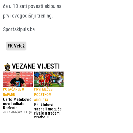
će u 13 sati povesti ekipu na
prvi ovogodišnji trening.
Sportskipuls.ba
FK Velež
VEZANE VIJESTI
POJAČANJE U
PRVI MEČEVI
NAPADU
POČETKOM
Carlo Mateković
AUGUSTA
novi fudbaler
Bh. klubovi
Rođenih
saznali moguće
30.07.2026.
WWIN Liga
rivale u trećem
pretkolu
Konferencijske
lige: Težak put
za Velež, Borac i