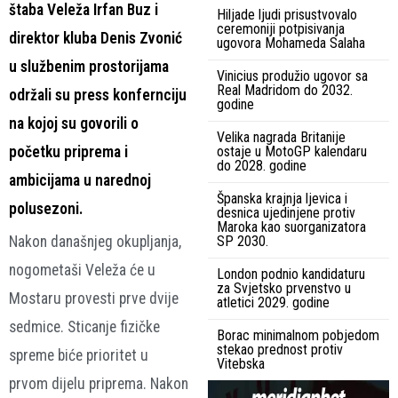
štaba Veleža Irfan Buz i
Hiljade ljudi prisustvovalo
ceremoniji potpisivanja
direktor kluba Denis Zvonić
ugovora Mohameda Salaha
u službenim prostorijama
Vinicius produžio ugovor sa
Real Madridom do 2032.
održali su press konfernciju
godine
na kojoj su govorili o
Velika nagrada Britanije
početku priprema i
ostaje u MotoGP kalendaru
do 2028. godine
ambicijama u narednoj
Španska krajnja ljevica i
polusezoni.
desnica ujedinjene protiv
Maroka kao suorganizatora
Nakon današnjeg okupljanja,
SP 2030.
nogometaši Veleža će u
London podnio kandidaturu
za Svjetsko prvenstvo u
Mostaru provesti prve dvije
atletici 2029. godine
sedmice. Sticanje fizičke
Borac minimalnom pobjedom
stekao prednost protiv
spreme biće prioritet u
Vitebska
prvom dijelu priprema. Nakon