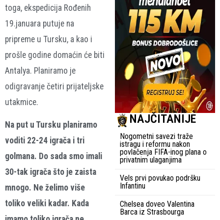
toga, ekspedicija Rođenih
19.januara putuje na
pripreme u Tursku, a kao i
prošle godine domaćin će biti
Antalya. Planiramo je
odigravanje četiri prijateljske
utakmice.
NAJČITANIJE
Na put u Tursku planiramo
Nogometni savezi traže
voditi 22-24 igrača i tri
istragu i reformu nakon
povlačenja FIFA-inog plana o
golmana. Do sada smo imali
privatnim ulaganjima
30-tak igrača što je zaista
Vels prvi povukao podršku
Infantinu
mnogo. Ne želimo više
toliko veliki kadar. Kada
Chelsea doveo Valentina
Barca iz Strasbourga
imamo toliko igrača ne