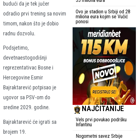
55 miliona eura
budući da je tek jučer
Ovo je stadion u Srbiji od 28
odradio prvi trening sa novim
miliona eura kojim se Vučić
ponosi
timom, nakon što je dobio
radnu dozvolu.
Podsjetimo,
devetnaestogodišnji
reprezentativac Bosne i
Hercegovine Esmir
Bajraktarević potpisao je
ugovor sa PSV-om do
NAJČITANIJE
sredine 2029. godine.
Vels prvi povukao podršku
Bajraktarević će igrati sa
Infantinu
brojem 19.
Nogometni savez Srbije