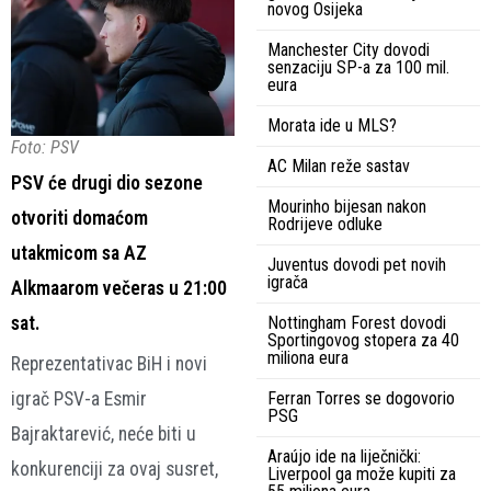
novog Osijeka
Manchester City dovodi
senzaciju SP-a za 100 mil.
eura
Morata ide u MLS?
Foto: PSV
AC Milan reže sastav
PSV će drugi dio sezone
Mourinho bijesan nakon
otvoriti domaćom
Rodrijeve odluke
utakmicom sa AZ
Juventus dovodi pet novih
igrača
Alkmaarom večeras u 21:00
sat.
Nottingham Forest dovodi
Sportingovog stopera za 40
miliona eura
Reprezentativac BiH i novi
igrač PSV-a Esmir
Ferran Torres se dogovorio
PSG
Bajraktarević, neće biti u
Araújo ide na liječnički:
konkurenciji za ovaj susret,
Liverpool ga može kupiti za