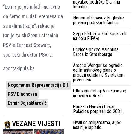
povukao podršku Gianniju
Infantinu
“Esmir je još mlad i naravno
da ćemo mu dati vremena da
Nogometni savez Engleske
povlači podršku Infantinu
se aklimatizuje”, rekao je
Sepp Blatter otkrio koga želi
ranije za službenu stranicu
na čelu FIFA-e
PSV-a Earnest Stewart,
Chelsea doveo Valentina
Barca iz Strasbourga
sportski direktor PSV-a.
Arsène Wenger se ogradio
sportskipuls.ba
od Infantinovog plana o
prodaji udjela na Svjetskom
prvenstvu
Nogometna Reprezentacija BiH
Otkriveni detalji Viniciusovog
PSV Eindhoven
ugovora u Realu
Esmir Bajraktarević
Gonzalo García i César
Palacios potpisali do 2031.
VEZANE VIJESTI
Hvali se milijardama, a još
nas nije isplatio