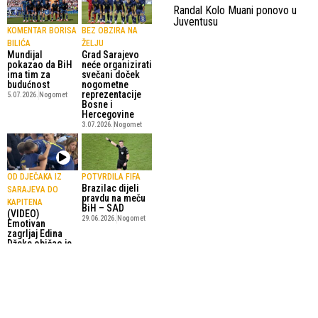
Randal Kolo Muani ponovo u
Juventusu
KOMENTAR BORISA
BEZ OBZIRA NA
BILIĆA
ŽELJU
Mundijal
Grad Sarajevo
pokazao da BiH
neće organizirati
ima tim za
svečani doček
budućnost
nogometne
reprezentacije
5.07.2026.
Nogomet
Bosne i
Hercegovine
3.07.2026.
Nogomet
OD DJEČAKA IZ
POTVRDILA FIFA
Brazilac dijeli
SARAJEVA DO
pravdu na meču
KAPITENA
BiH – SAD
(VIDEO)
29.06.2026.
Nogomet
Emotivan
zagrljaj Edina
Džeke obišao je
svijet
3.07.2026.
Nogomet
SportskiPuls.ba
© Copyright - VICOBA d.o.o. 2024.