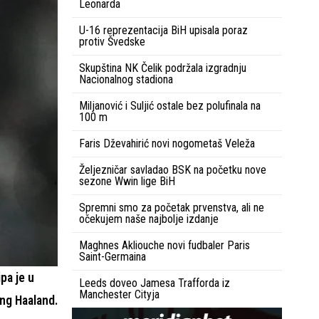
Leonarda
U-16 reprezentacija BiH upisala poraz
protiv Švedske
Skupština NK Čelik podržala izgradnju
Nacionalnog stadiona
Miljanović i Suljić ostale bez polufinala na
100 m
Faris Dževahirić novi nogometaš Veleža
Željezničar savladao BSK na početku nove
sezone Wwin lige BiH
Spremni smo za početak prvenstva, ali ne
očekujem naše najbolje izdanje
Maghnes Akliouche novi fudbaler Paris
Saint-Germaina
pa je u
Leeds doveo Jamesa Trafforda iz
Manchester Cityja
ing Haaland.