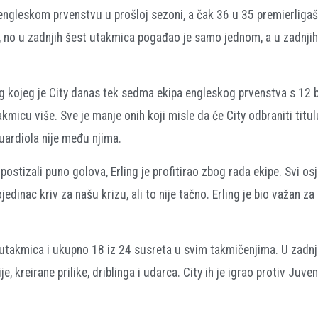
engleskom prvenstvu u prošloj sezoni, a čak 36 u 35 premierligaš
i, no u zadnjih šest utakmica pogađao je samo jednom, a u zadnji
zbog kojeg je City danas tek sedma ekipa engleskog prvenstva s 12
icu više. Sve je manje onih koji misle da će City odbraniti titulu
uardiola nije među njima.
stizali puno golova, Erling je profitirao zbog rada ekipe. Svi os
jedinac kriv za našu krizu, ali to nije tačno. Erling je bio važan za
 utakmica i ukupno 18 iz 24 susreta u svim takmičenjima. U zadnje
, kreirane prilike, driblinga i udarca. City ih je igrao protiv Juve