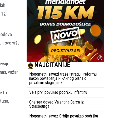
kih
h 12
 bodova
 i sve više
jećaju
NAJČITANIJE
 nas, važan
Nogometni savezi traže istragu i reformu
nakon povlačenja FIFA-inog plana o
privatnim ulaganjima
Vels prvi povukao podršku Infantinu
 tri
ntusa,
Chelsea doveo Valentina Barca iz
Strasbourga
Nogometni savez Srbije povukao podršku