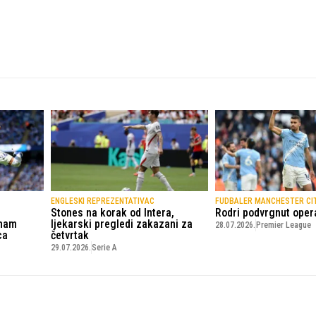
ENGLESKI REPREZENTATIVAC
FUDBALER MANCHESTER CI
Stones na korak od Intera,
Rodri podvrgnut opera
nham
ljekarski pregledi zakazani za
28.07.2026.
Premier League
ca
četvrtak
29.07.2026.
Serie A
© Copyright - VICOBA d.o.o. 2024.