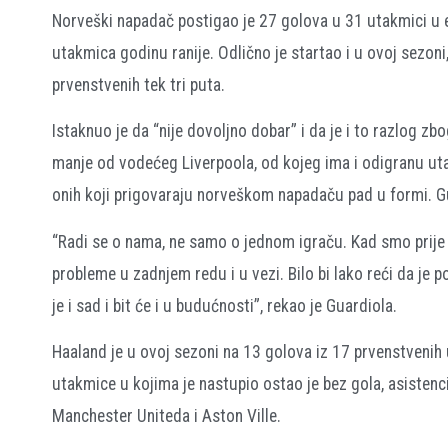
Norveški napadač postigao je 27 golova u 31 utakmici u 
utakmica godinu ranije. Odlično je startao i u ovoj sezon
prvenstvenih tek tri puta.
Istaknuo je da “nije dovoljno dobar” i da je i to razlog 
manje od vodećeg Liverpoola, od kojeg ima i odigranu utakm
onih koji prigovaraju norveškom napadaču pad u formi. G
“Radi se o nama, ne samo o jednom igraču. Kad smo prije po
probleme u zadnjem redu i u vezi. Bilo bi lako reći da je po
je i sad i bit će i u budućnosti”, rekao je Guardiola.
Haaland je u ovoj sezoni na 13 golova iz 17 prvenstvenih
utakmice u kojima je nastupio ostao je bez gola, asistencije
Manchester Uniteda i Aston Ville.