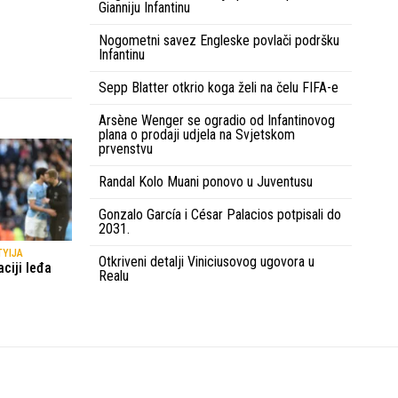
Gianniju Infantinu
Nogometni savez Engleske povlači podršku
Infantinu
Sepp Blatter otkrio koga želi na čelu FIFA-e
Arsène Wenger se ogradio od Infantinovog
plana o prodaji udjela na Svjetskom
prvenstvu
Randal Kolo Muani ponovo u Juventusu
Gonzalo García i César Palacios potpisali do
2031.
TYIJA
Otkriveni detalji Viniciusovog ugovora u
ciji leđa
Realu
Uvjeti korištenja
Kontakt