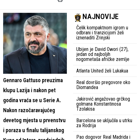
NAJNOVIJE
Čelik kompaktnom igrom u
odbrani i tranzicijom želi
iznenaditi Zrinjski
Ubijen je David Owori (27),
jedan od najboljih
nogometaša afričke zemlje
Atlanta United želi Lukakua
Gennaro Gattuso preuzima
Real dovršio pregovore oko
Diomandea
klupu Lazija i nakon pet
Jakirović angažovao grčkog
godina vraća se u Serie A.
golmana Konstantinosa
Tzolakisa
Nakon razočaravajućeg
devetog mjesta u prvenstvu
Barcelona se uključila u utrku
za Rodrija
i poraza u finalu talijanskog
Pao dogovor Real Madrida i