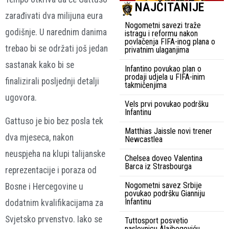
NAJČITANIJE
zarađivati dva milijuna eura
Nogometni savezi traže
godišnje. U narednim danima
istragu i reformu nakon
povlačenja FIFA-inog plana o
trebao bi se održati još jedan
privatnim ulaganjima
sastanak kako bi se
Infantino povukao plan o
prodaji udjela u FIFA-inim
finalizirali posljednji detalji
takmičenjima
ugovora.
Vels prvi povukao podršku
Infantinu
Gattuso je bio bez posla tek
Matthias Jaissle novi trener
dva mjeseca, nakon
Newcastlea
neuspjeha na klupi talijanske
Chelsea doveo Valentina
Barca iz Strasbourga
reprezentacije i poraza od
Nogometni savez Srbije
Bosne i Hercegovine u
povukao podršku Gianniju
Infantinu
dodatnim kvalifikacijama za
Svjetsko prvenstvo. Iako se
Tuttosport posvetio
naslovnicu Alajbegoviću