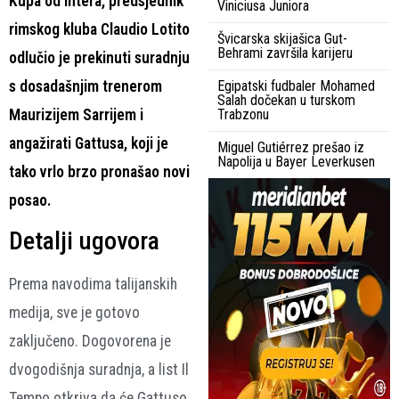
Kupa od Intera, predsjednik
Viniciusa Juniora
rimskog kluba Claudio Lotito
Švicarska skijašica Gut-
Behrami završila karijeru
odlučio je prekinuti suradnju
s dosadašnjim trenerom
Egipatski fudbaler Mohamed
Salah dočekan u turskom
Maurizijem Sarrijem i
Trabzonu
angažirati Gattusa, koji je
Miguel Gutiérrez prešao iz
Napolija u Bayer Leverkusen
tako vrlo brzo pronašao novi
posao.
Detalji ugovora
Prema navodima talijanskih
medija, sve je gotovo
zaključeno. Dogovorena je
dvogodišnja suradnja, a list Il
Tempo otkriva da će Gattuso