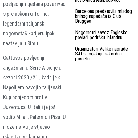
posljednjih tjedana povezivao
Barcelona predstavila mladog
s prelaskom u Torino,
krilnog napadača iz Club
Bruggea
legendarni talijanski
Nogometni savez Engleske
nogometaš karijeru ipak
povlači podršku Infantinu
nastavlja u Rimu.
Organizatori Velike nagrade
SAD-a očekuju rekordnu
Gattusov posljednji
posjetu
angažman u Serie A bio je u
sezoni 2020./21., kada je s
Napolijem osvojio talijanski
Kup pobjedom protiv
Juventusa. U Italiji je još
vodio Milan, Palermo i Pisu. U
inozemstvu je stjecao
iskustvo na klupama