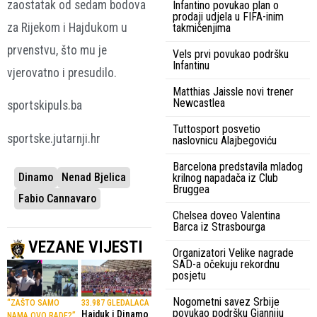
zaostatak od sedam bodova
Infantino povukao plan o
prodaji udjela u FIFA-inim
za Rijekom i Hajdukom u
takmičenjima
prvenstvu, što mu je
Vels prvi povukao podršku
Infantinu
vjerovatno i presudilo.
Matthias Jaissle novi trener
Newcastlea
sportskipuls.ba
Tuttosport posvetio
sportske.jutarnji.hr
naslovnicu Alajbegoviću
Barcelona predstavila mladog
Dinamo
Nenad Bjelica
krilnog napadača iz Club
Bruggea
Fabio Cannavaro
Chelsea doveo Valentina
Barca iz Strasbourga
VEZANE VIJESTI
Organizatori Velike nagrade
SAD-a očekuju rekordnu
posjetu
Nogometni savez Srbije
“ZAŠTO SAMO
33.987 GLEDALACA
povukao podršku Gianniju
Hajduk i Dinamo
NAMA OVO RADE?”