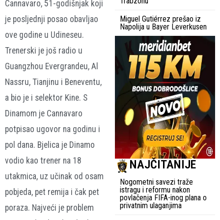
Trabzonu
Cannavaro, 51-godišnjak koji
je posljednji posao obavljao
Miguel Gutiérrez prešao iz
Napolija u Bayer Leverkusen
ove godine u Udineseu.
Trenerski je još radio u
Guangzhou Evergrandeu, Al
Nassru, Tianjinu i Beneventu,
a bio je i selektor Kine. S
Dinamom je Cannavaro
potpisao ugovor na godinu i
pol dana. Bjelica je Dinamo
vodio kao trener na 18
NAJČITANIJE
utakmica, uz učinak od osam
Nogometni savezi traže
istragu i reformu nakon
pobjeda, pet remija i čak pet
povlačenja FIFA-inog plana o
privatnim ulaganjima
poraza. Najveći je problem