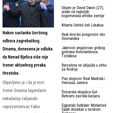
Ubijen je David Owori (27),
jedan od najboljih
nogometaša afričke zemlje
Atlanta United želi Lukakua
Nakon sastanka Izvršnog
Real dovršio pregovore oko
Diomandea
odbora zagrebačkog
Jakirović angažovao grčkog
Dinama, donesena je odluka
golmana Konstantinosa
Tzolakisa
da Nenad Bjelica više nije
trener aktuelnog prvaka
Barcelona se uključila u utrku
za Rodrija
Hrvatske.
Pao dogovor Real Madrida i
Objavljeno je i da je novi
Viniciusa Juniora
trener Dinama legendarni
Švicarska skijašica Gut-
Behrami završila karijeru
nekadašnji talijanski
Egipatski fudbaler Mohamed
reprezentativac Fabio
Salah dočekan u turskom