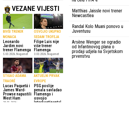
VEZANE VIJESTI
Matthias Jaissle novi trener
Newcastlea
Randal Kolo Muani ponovo u
Juventusu
BIVŠI TRENER
OSVOJIO UKUPNO
MONACA
SEDAM TROFEJA
Arsène Wenger se ogradio
Leonardo
Filipe Luis nije
Jardim novi
više trener
od Infantinovog plana o
trener Flamenga
Flamenga
prodaji udjela na Svjetskom
5.03.2026.
Nogomet
3.03.2026.
Nogomet
prvenstvu
STIGAO ADAMA
AKTUELNI PRVAK
TRAORÉ
EVROPE
Lucas Paquetá i
PSG poslije
James Ward-
penala savladao
Prowse napustili
Flamengo i
West Ham
osvojio
Interkontinental
29.01.2026.
ni kup
Premier League
18.12.2025.
Nogomet
SportskiPuls.ba
© Copyright - VICOBA d.o.o. 2024.