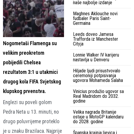
naše najbolje izdanje
Maghnes Akliouche novi
fudbaler Paris Saint-
Germaina
Leeds doveo Jamesa
Trafforda iz Manchester
Nogometaši Flamenga su
Cityja
velikim preokretom
Lonnie Walker IV karijeru
nastavlja u Denveru
pobijedili Chelsea
Hiljade ljudi prisustvovalo
rezultatom 3:1 u utakmici
ceremoniji potpisivanja
ugovora Mohameda Salaha
drugog kola FIFA Svjetskog
klupskog prvenstva.
Vinicius produžio ugovor sa
Real Madridom do 2032.
godine
Englezi su poveli golom
Pedra Neta u 13. minuti, no
Velika nagrada Britanije
ostaje u MotoGP kalendaru
drugo poluvrijeme proteklo
do 2028. godine
je u znaku Brazilaca. Najprije
Španska krajnja ljevica i