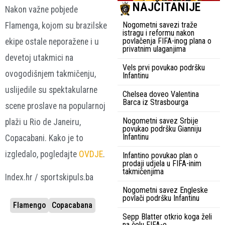
NAJČITANIJE
Nakon važne pobjede
Nogometni savezi traže
Flamenga, kojom su brazilske
istragu i reformu nakon
povlačenja FIFA-inog plana o
ekipe ostale neporažene i u
privatnim ulaganjima
devetoj utakmici na
Vels prvi povukao podršku
ovogodišnjem takmičenju,
Infantinu
uslijedile su spektakularne
Chelsea doveo Valentina
Barca iz Strasbourga
scene proslave na popularnoj
Nogometni savez Srbije
plaži u Rio de Janeiru,
povukao podršku Gianniju
Infantinu
Copacabani. Kako je to
izgledalo, pogledajte
OVDJE
.
Infantino povukao plan o
prodaji udjela u FIFA-inim
takmičenjima
Index.hr / sportskipuls.ba
Nogometni savez Engleske
povlači podršku Infantinu
Flamengo
Copacabana
Sepp Blatter otkrio koga želi
na čelu FIFA-e