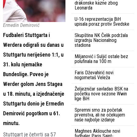
drakonske kazne zbog
Leonarda
U-16 reprezentacija BiH
upisala poraz protiv Švedske
Ermedin Demirović
Fudbaleri Stuttgarta i
Skupština NK Čelik podržala
izgradnju Nacionalnog
Werdera odigrali su danas u
stadiona
Stuttgartu neriješeno 1:1, u
Miljanović i Suljić ostale bez
polufinala na 100 m
31. kolu njemačke
Faris Dževahirić novi
Bundeslige. Poveo je
nogometaš Veleža
Werder golom Jens Stagea
Željezničar savladao BSK na
u 18. minutu, a izjednačenje
početku nove sezone Wwin
lige BiH
Stuttgartu donio je Ermedin
Spremni smo za početak
Demirović pogotkom u 61.
prvenstva, ali ne očekujem
naše najbolje izdanje
minutu.
Maghnes Akliouche novi
Stuttgart je četvrti sa 57
fudbaler Paris Saint-