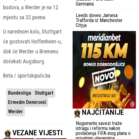
Germaina
bodova, a Werder je na 12.
Leeds doveo Jamesa
mjestu sa 32 poena.
Trafforda iz Manchester
Cityja
U narednom kolu, Stuttgart
će gostovati Hoffenheim-u,
dok će Werder u Bremenu
dočekati Augsburg.
Beta / sportskipuls.ba
Bundesliga
Stuttgart
Ermedin Demirović
NAJČITANIJE
Werder
Nogometni savezi traže
istragu i reformu nakon
VEZANE VIJESTI
povlačenja FIFA-inog plana o
privatnim ulaganjima