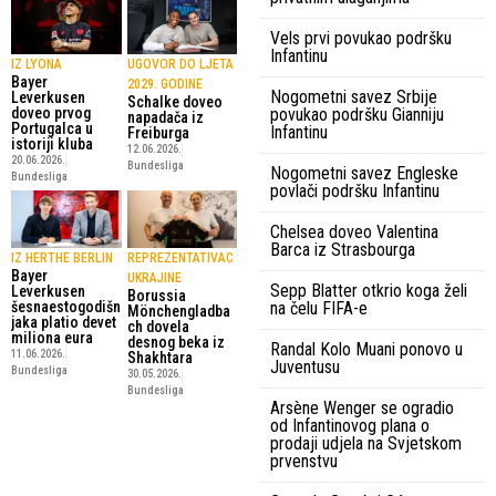
Vels prvi povukao podršku
Infantinu
IZ LYONA
UGOVOR DO LJETA
Bayer
2029. GODINE
Nogometni savez Srbije
Leverkusen
Schalke doveo
povukao podršku Gianniju
doveo prvog
napadača iz
Portugalca u
Infantinu
Freiburga
istoriji kluba
12.06.2026.
20.06.2026.
Bundesliga
Nogometni savez Engleske
Bundesliga
povlači podršku Infantinu
Chelsea doveo Valentina
Barca iz Strasbourga
IZ HERTHE BERLIN
REPREZENTATIVAC
Bayer
UKRAJINE
Sepp Blatter otkrio koga želi
Leverkusen
Borussia
na čelu FIFA-e
šesnaestogodišn
Mönchengladba
jaka platio devet
ch dovela
miliona eura
desnog beka iz
Randal Kolo Muani ponovo u
11.06.2026.
Shakhtara
Juventusu
Bundesliga
30.05.2026.
Bundesliga
Arsène Wenger se ogradio
od Infantinovog plana o
prodaji udjela na Svjetskom
prvenstvu