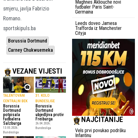
Maghnes Akliouche novi
fudbaler Paris Saint-
smjeru, javlja Fabrizio
Germaina
Romano.
Leeds doveo Jamesa
sportskipuls.ba
Trafforda iz Manchester
Cityja
Borussia Dortmund
Carney Chukwuemeka
VEZANE VIJESTI
TALENTOVANI
31. KOLO
CENTRALNI BEK
BUNDESLIGE
Borussia
Borussia
Dortmund
Dortmund
potpisala
ubjedljiva protiv
NAJČITANIJE
fudbalera
Freiburga
Salzburga
26.04.2026.
13.05.2026.
Bundesliga
Vels prvi povukao podršku
Bundesliga
Infantinu