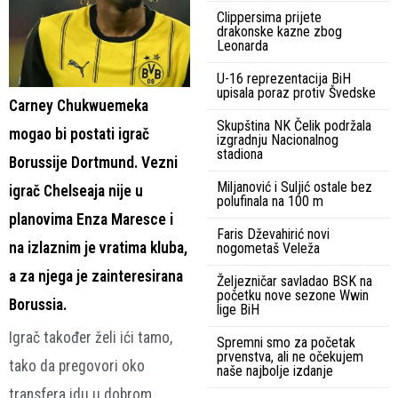
Clippersima prijete
drakonske kazne zbog
Leonarda
U-16 reprezentacija BiH
upisala poraz protiv Švedske
Carney Chukwuemeka
Skupština NK Čelik podržala
mogao bi postati igrač
izgradnju Nacionalnog
stadiona
Borussije Dortmund. Vezni
Miljanović i Suljić ostale bez
igrač Chelseaja nije u
polufinala na 100 m
planovima Enza Maresce i
Faris Dževahirić novi
na izlaznim je vratima kluba,
nogometaš Veleža
a za njega je zainteresirana
Željezničar savladao BSK na
početku nove sezone Wwin
Borussia.
lige BiH
Igrač također želi ići tamo,
Spremni smo za početak
prvenstva, ali ne očekujem
tako da pregovori oko
naše najbolje izdanje
transfera idu u dobrom