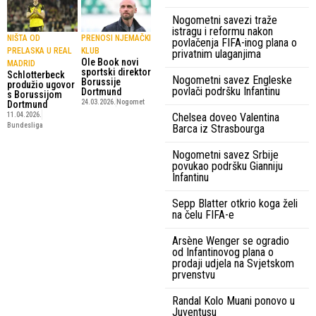
Nogometni savezi traže
istragu i reformu nakon
NIŠTA OD
PRENOSI NJEMAČKI
povlačenja FIFA-inog plana o
PRELASKA U REAL
KLUB
privatnim ulaganjima
Ole Book novi
MADRID
sportski direktor
Schlotterbeck
Nogometni savez Engleske
Borussije
produžio ugovor
povlači podršku Infantinu
Dortmund
s Borussijom
24.03.2026.
Nogomet
Dortmund
11.04.2026.
Chelsea doveo Valentina
Bundesliga
Barca iz Strasbourga
Nogometni savez Srbije
povukao podršku Gianniju
Infantinu
Sepp Blatter otkrio koga želi
na čelu FIFA-e
Arsène Wenger se ogradio
od Infantinovog plana o
prodaji udjela na Svjetskom
prvenstvu
Randal Kolo Muani ponovo u
Juventusu