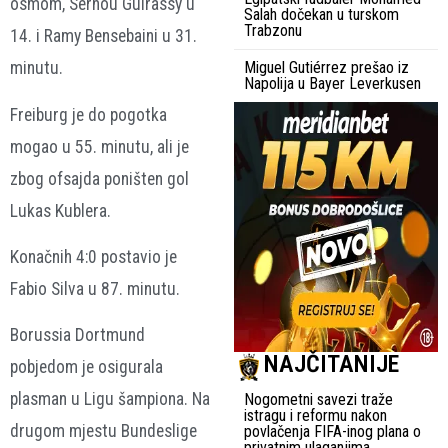
osmom, Serhou Guirassy u
Salah dočekan u turskom
Trabzonu
14. i Ramy Bensebaini u 31.
minutu.
Miguel Gutiérrez prešao iz
Napolija u Bayer Leverkusen
Freiburg je do pogotka
mogao u 55. minutu, ali je
zbog ofsajda poništen gol
Lukas Kublera.
Konačnih 4:0 postavio je
Fabio Silva u 87. minutu.
Borussia Dortmund
NAJČITANIJE
pobjedom je osigurala
plasman u Ligu šampiona. Na
Nogometni savezi traže
istragu i reformu nakon
drugom mjestu Bundeslige
povlačenja FIFA-inog plana o
privatnim ulaganjima