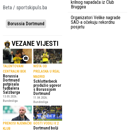
krilnog napadača iz Club
Bruggea
Beta / sportskipuls.ba
Organizatori Velike nagrade
SAD-a očekuju rekordnu
Borussia Dortmund
posjetu
VEZANE VIJESTI
TALENTOVANI
NIŠTA OD
CENTRALNI BEK
PRELASKA U REAL
Borussia
MADRID
Dortmund
Schlotterbeck
potpisala
produžio ugovor
fudbalera
s Borussijom
Salzburga
Dortmund
13.05.2026.
11.04.2026.
Bundesliga
Bundesliga
PRENOSI NJEMAČKI
GOSTI VODILI 0:2
Dortmund bolji
KLUB