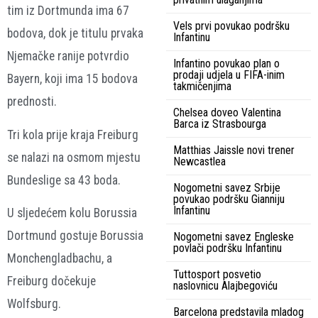
tim iz Dortmunda ima 67
Vels prvi povukao podršku
bodova, dok je titulu prvaka
Infantinu
Njemačke ranije potvrdio
Infantino povukao plan o
prodaji udjela u FIFA-inim
Bayern, koji ima 15 bodova
takmičenjima
prednosti.
Chelsea doveo Valentina
Barca iz Strasbourga
Tri kola prije kraja Freiburg
Matthias Jaissle novi trener
se nalazi na osmom mjestu
Newcastlea
Bundeslige sa 43 boda.
Nogometni savez Srbije
povukao podršku Gianniju
Infantinu
U sljedećem kolu Borussia
Dortmund gostuje Borussia
Nogometni savez Engleske
povlači podršku Infantinu
Monchengladbachu, a
Tuttosport posvetio
Freiburg dočekuje
naslovnicu Alajbegoviću
Wolfsburg.
Barcelona predstavila mladog