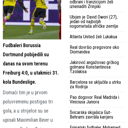
odbrani i tranzicijom želi
iznenaditi Zrinjski
Ubijen je David Owori (27),
jedan od najboljih
nogometaša afričke zemlje
Atlanta United želi Lukakua
Fudbaleri Borussia
Real dovršio pregovore oko
Diomandea
Dortmund pobijedili su
Jakirović angažovao grčkog
danas na svom terenu
golmana Konstantinosa
Tzolakisa
Freiburg 4:0, u utakmici 31.
kola Bundeslige.
Barcelona se uključila u utrku
za Rodrija
Domaći tim je u prvom
Pao dogovor Real Madrida i
poluvremenu postigao tri
Viniciusa Juniora
gola, a u strijelce su se
Švicarska skijašica Gut-
Behrami završila karijeru
upisali Maximilian Beier u
Egipatski fudbaler Mohamed