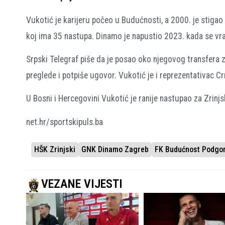
Vukotić je karijeru počeo u Budućnosti, a 2000. je stigao
koj ima 35 nastupa. Dinamo je napustio 2023. kada se vr
Srpski Telegraf piše da je posao oko njegovog transfera za
preglede i potpiše ugovor. Vukotić je i reprezentativac C
U Bosni i Hercegovini Vukotić je ranije nastupao za Zrinj
net.hr/sportskipuls.ba
HŠK Zrinjski
GNK Dinamo Zagreb
FK Budućnost Podgor
VEZANE VIJESTI