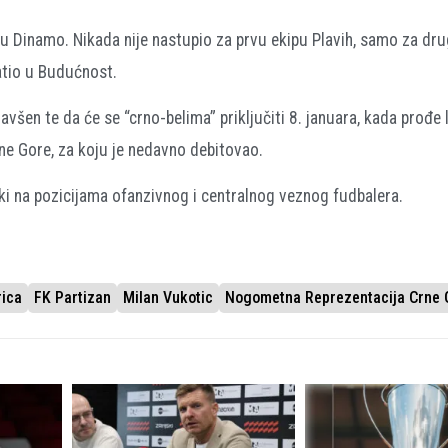
 u Dinamo. Nikada nije nastupio za prvu ekipu Plavih, samo za drug
atio u Budućnost.
všen te da će se “crno-belima” priključiti 8. januara, kada prođe 
rne Gore, za koju je nedavno debitovao.
ski na pozicijama ofanzivnog i centralnog veznog fudbalera.
ica
FK Partizan
Milan Vukotic
Nogometna Reprezentacija Crne 