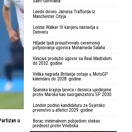
Saint-Germaina
Leeds doveo Jamesa Trafforda iz
Manchester Cityja
Lonnie Walker IV karijeru nastavlja u
Denveru
Hiljade ljudi prisustvovalo ceremoniji
potpisivanja ugovora Mohameda Salaha
Vinicius produžio ugovor sa Real Madridom
do 2032. godine
Velika nagrada Britanije ostaje u MotoGP
kalendaru do 2028. godine
Španska krajnja ljevica i desnica ujedinjene
protiv Maroka kao suorganizatora SP 2030.
London podnio kandidaturu za Svjetsko
prvenstvo u atletici 2029. godine
Partizan u
Borac minimalnom pobjedom stekao
prednost protiv Vitebska