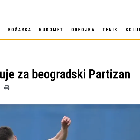
T
KOŠARKA
RUKOMET
ODBOJKA
TENIS
KOLU
suje za beogradski Partizan