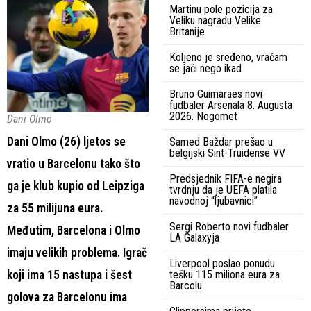
Martinu pole pozicija za
Veliku nagradu Velike
Britanije
Koljeno je sređeno, vraćam
se jači nego ikad
Bruno Guimaraes novi
fudbaler Arsenala 8. Augusta
2026. Nogomet
Dani Olmo
Dani Olmo (26) ljetos se
Samed Baždar prešao u
belgijski Sint-Truidense VV
vratio u Barcelonu tako što
Predsjednik FIFA-e negira
ga je klub kupio od Leipziga
tvrdnju da je UEFA platila
navodnoj “ljubavnici”
za 55 milijuna eura.
Sergi Roberto novi fudbaler
Međutim, Barcelona i Olmo
LA Galaxyja
imaju velikih problema. Igrač
Liverpool poslao ponudu
koji ima 15 nastupa i šest
tešku 115 miliona eura za
Barcolu
golova za Barcelonu ima