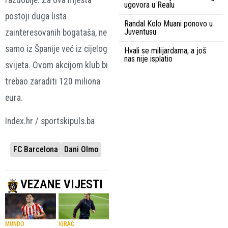
ugovora u Realu
postoji duga lista
Randal Kolo Muani ponovo u
Juventusu
zainteresovanih bogataša, ne
samo iz Španije već iz cijelog
Hvali se milijardama, a još
nas nije isplatio
svijeta. Ovom akcijom klub bi
trebao zaraditi 120 miliona
eura.
Index.hr / sportskipuls.ba
FC Barcelona
Dani Olmo
VEZANE VIJESTI
MUNDO
IGRAČ