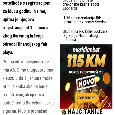
Clippersima prijete
poteškoće s registracijom
drakonske kazne zbog
Leonarda
za iduću godinu. Naime,
U-16 reprezentacija BiH
upitna je njegova
upisala poraz protiv Švedske
registracija od 1. januara
Skupština NK Čelik podržala
izgradnju Nacionalnog
zbog Barcinog kršenja
stadiona
odredbi financijskog fair-
playa.
Prema informacijama koje
ima AS, Olmo u ugovoru ima
klauzulu da 1. januara može
otići iz kluba ako ne bude
registrovan, ali njegova
budućnost u Barceloni ipak je
NAJČITANIJE
sigurna. Klub je pronašao