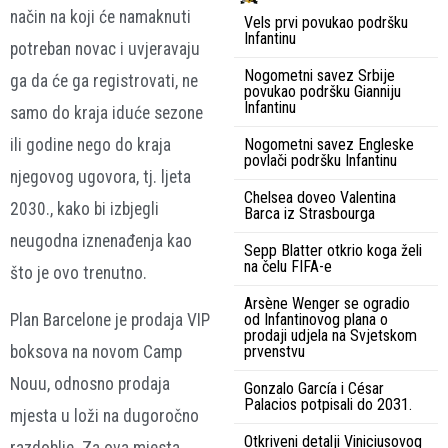
način na koji će namaknuti
Vels prvi povukao podršku
Infantinu
potreban novac i uvjeravaju
Nogometni savez Srbije
ga da će ga registrovati, ne
povukao podršku Gianniju
Infantinu
samo do kraja iduće sezone
ili godine nego do kraja
Nogometni savez Engleske
povlači podršku Infantinu
njegovog ugovora, tj. ljeta
Chelsea doveo Valentina
2030., kako bi izbjegli
Barca iz Strasbourga
neugodna iznenađenja kao
Sepp Blatter otkrio koga želi
na čelu FIFA-e
što je ovo trenutno.
Arsène Wenger se ogradio
Plan Barcelone je prodaja VIP
od Infantinovog plana o
prodaji udjela na Svjetskom
boksova na novom Camp
prvenstvu
Nouu, odnosno prodaja
Gonzalo García i César
Palacios potpisali do 2031.
mjesta u loži na dugoročno
Otkriveni detalji Viniciusovog
razdoblje. Za ova mjesta