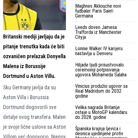
Maghnes Akliouche novi
fudbaler Paris Saint-
Germaina
Leeds doveo Jamesa
Trafforda iz Manchester
Britanski mediji javljaju da je
Cityja
pitanje trenutka kada će biti
Lonnie Walker IV karijeru
nastavlja u Denveru
ozvaničen prelazak Donyella
Hiljade ljudi prisustvovalo
Malena iz Borussije
ceremoniji potpisivanja
ugovora Mohameda Salaha
Dortmund u Aston Villu.
Vinicius produžio ugovor sa
Sku Germany javlja da su
Real Madridom do 2032.
godine
Aston Villa i Borussia
Dortmund dogovorili sve
Velika nagrada Britanije
ostaje u MotoGP kalendaru
detalje ovog transfera. Malen
do 2028. godine
je svoje lične uslove sa Aston
Španska krajnja ljevica i
desnica ujedinjene protiv
Villom već dogovorio. Njegov