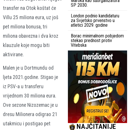
Maroka kao suorganizatora
SP 2030.
transfer na Otok koštat će
London podnio kandidaturu
Villu 25 miliona eura, uz još
za Svjetsko prvenstvo u
atletici 2029. godine
pet miliona bonusa, tri
miliona obavezna i dva kroz
Borac minimalnom pobjedom
stekao prednost protiv
klauzule koje mogu biti
Vitebska
aktivirane.
Malen je u Dortmundu od
ljeta 2021.godine. Stigao je
iz PSV-a u transferu
vrijednom 30 miliona eura.
Ove sezone Nizozemac je u
dresu Milionera odigrao 21
utakmicu i postigao pet
NAJČITANIJE