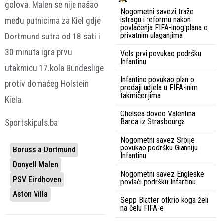
golova. Malen se nije našao
Nogometni savezi traže
istragu i reformu nakon
među putnicima za Kiel gdje
povlačenja FIFA-inog plana o
privatnim ulaganjima
Dortmund sutra od 18 sati i
30 minuta igra prvu
Vels prvi povukao podršku
Infantinu
utakmicu 17.kola Bundeslige
Infantino povukao plan o
protiv domaćeg Holstein
prodaji udjela u FIFA-inim
takmičenjima
Kiela.
Chelsea doveo Valentina
Barca iz Strasbourga
Sportskipuls.ba
Nogometni savez Srbije
povukao podršku Gianniju
Borussia Dortmund
Infantinu
Donyell Malen
Nogometni savez Engleske
PSV Eindhoven
povlači podršku Infantinu
Aston Villa
Sepp Blatter otkrio koga želi
na čelu FIFA-e