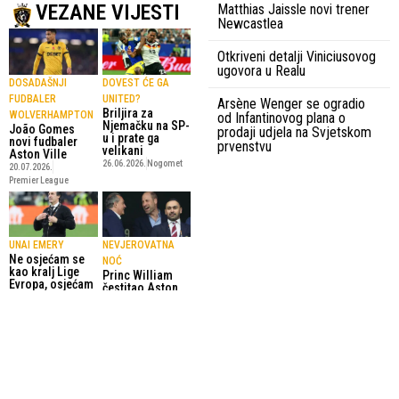
VEZANE VIJESTI
Matthias Jaissle novi trener
Newcastlea
Otkriveni detalji Viniciusovog
ugovora u Realu
DOSADAŠNJI
DOVEST ĆE GA
FUDBALER
UNITED?
Arsène Wenger se ogradio
Briljira za
WOLVERHAMPTON
od Infantinovog plana o
Njemačku na SP-
João Gomes
prodaji udjela na Svjetskom
u i prate ga
novi fudbaler
prvenstvu
velikani
Aston Ville
26.06.2026.
Nogomet
20.07.2026.
Premier League
UNAI EMERY
NEVJEROVATNA
Ne osjećam se
NOĆ
kao kralj Lige
Princ William
Evropa, osjećam
čestitao Aston
se zahvalno
Villi
21.05.2026.
Evropa Liga
21.05.2026.
Evropa Liga
SportskiPuls.ba
© Copyright - VICOBA d.o.o. 2024.
Uvjeti korištenja
Kontakt