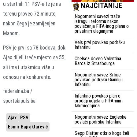
u startnih 11 PSV-a te je na
NAJČITANIJE
terenu proveo 72 minute,
Nogometni savezi traže
istragu i reformu nakon
nakon čega je zamijenjen
povlačenja FIFA-inog plana o
privatnim ulaganjima
Manom.
Vels prvi povukao podršku
Infantinu
PSV je prvi sa 78 bodova, dok
Ajax dijeli treće mjesto sa 55,
Chelsea doveo Valentina
Barca iz Strasbourga
ali ima i utakmicu više u
Nogometni savez Srbije
odnosu na konkurente.
povukao podršku Gianniju
Infantinu
federalna.ba /
Infantino povukao plan o
sportskipuls.ba
prodaji udjela u FIFA-inim
takmičenjima
Nogometni savez Engleske
Ajax
PSV
povlači podršku Infantinu
Esmir Bajraktarević
Sepp Blatter otkrio koga želi