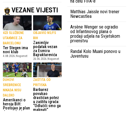
na čelu FIFA-e
VEZANE VIJESTI
Matthias Jaissle novi trener
Newcastlea
Arsène Wenger se ogradio
od Infantinovog plana o
423 SLUŽBENE
OBJAVIO NS/FS
prodaji udjela na Svjetskom
UTAKMICE ZA
BIH
prvenstvu
Zanimljiv
BARCELONU
podatak vezan
Ter Stegen ima
za Esmira
Randal Kolo Muani ponovo u
novi klub
Bajraktarevića
Juventusu
4.08.2026.
Nogomet
26.06.2026.
Nogomet
DUHOVI
ZAŠTITA OD
SREBRENICE
PRITISKA
Barbarez
NIKADA NISU
povukao
DALEKO
drastičan potez
Amerikanci o
u zaštitu igrača:
heroju BiH:
“Odlučili smo ga
Postojao je plan
maknuti”
da se nikada ne
30.05.2026.
rodi
Reprezentacija
18.06.2026.
Nogomet