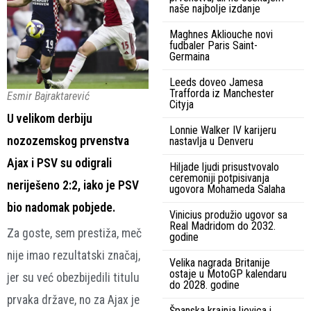
naše najbolje izdanje
Maghnes Akliouche novi
fudbaler Paris Saint-
Germaina
Leeds doveo Jamesa
Trafforda iz Manchester
Esmir Bajraktarević
Cityja
U velikom derbiju
Lonnie Walker IV karijeru
nozozemskog prvenstva
nastavlja u Denveru
Ajax i PSV su odigrali
Hiljade ljudi prisustvovalo
ceremoniji potpisivanja
neriješeno 2:2, iako je PSV
ugovora Mohameda Salaha
bio nadomak pobjede.
Vinicius produžio ugovor sa
Real Madridom do 2032.
Za goste, sem prestiža, meč
godine
nije imao rezultatski značaj,
Velika nagrada Britanije
ostaje u MotoGP kalendaru
jer su već obezbijedili titulu
do 2028. godine
prvaka države, no za Ajax je
Španska krajnja ljevica i