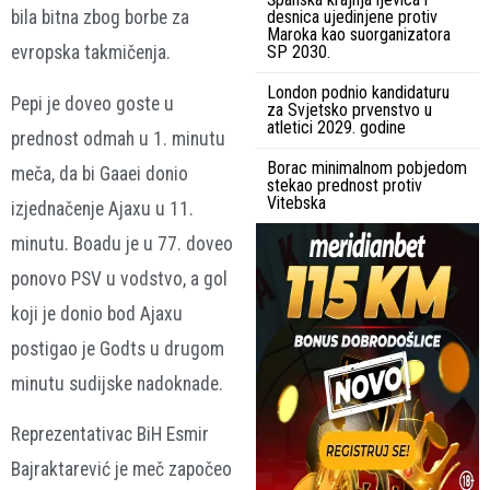
bila bitna zbog borbe za
desnica ujedinjene protiv
Maroka kao suorganizatora
evropska takmičenja.
SP 2030.
London podnio kandidaturu
Pepi je doveo goste u
za Svjetsko prvenstvo u
atletici 2029. godine
prednost odmah u 1. minutu
Borac minimalnom pobjedom
meča, da bi Gaaei donio
stekao prednost protiv
Vitebska
izjednačenje Ajaxu u 11.
minutu. Boadu je u 77. doveo
ponovo PSV u vodstvo, a gol
koji je donio bod Ajaxu
postigao je Godts u drugom
minutu sudijske nadoknade.
Reprezentativac BiH Esmir
Bajraktarević je meč započeo