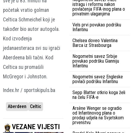
sve je u 83. minuti na
istragu i reformu nakon
povlačenja FIFA-inog plana o
početak vratio golman
privatnim ulaganjima
Celtica Schmeichel koji je
Vels prvi povukao podršku
također bio autor autogola.
Infantinu
Kod izvođenja
Chelsea doveo Valentina
Barca iz Strasbourga
jedanaesteraca svi su igrači
Nogometni savez Srbije
Aberdeena bili tačni. Kod
povukao podršku Gianniju
Infantinu
Celtica su promašili
McGregor i Johnston.
Nogometni savez Engleske
povlači podršku Infantinu
Index.hr / sportskipuls.ba
Sepp Blatter otkrio koga želi
na čelu FIFA-e
Aberdeen
Celtic
Arsène Wenger se ogradio
od Infantinovog plana o
prodaji udjela na Svjetskom
prvenstvu
VEZANE VIJESTI