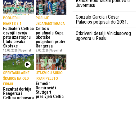
Randal Kolo Muani ponovo u
Juventusu
Gonzalo García i César
POBIJEDILI
POSLIJE
Palacios potpisali do 2031.
HEARTS 3:1
JEDANAESTERACA
Fudbaleri Celtica
Celtic u
osvojili svoju
polufinalu Kupa
Otkriveni detalji Viniciusovog
petu uzastopnu
Škotske
ugovora u Realu
titulu prvaka
pobjedom protiv
Škotske
Rangersa
16.05.2026.
Nogomet
8.03.2026.
Nogomet
SPEKTAKULARNE
UTAKMICU SUDIO
ŠKARICE NA OLD
IRFAN PELJTO
Ermedin
FIRMU
Demirović i
Rezultat derbija
Stuttgart
Rangersa i
preživjeli Celtic
Celtica odgovara
27.02.2026.
Nogomet
Heartsu
1.03.2026.
Nogomet
SportskiPuls.ba
© Copyright - VICOBA d.o.o. 2024.
Uvjeti korištenja
Kontakt