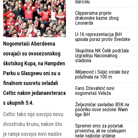
Barcolu
Clippersima prijete
drakonske kazne zbog
Leonarda
U-16 reprezentacija BiH
upisala poraz protiv Švedske
Nogometaši Aberdeena
Skupština NK Čelik podržala
osvajači su ovosezonskog
izgradnju Nacionalnog
stadiona
škotskog Kupa, na Hampden
Miljanović i Suljić ostale bez
Parku u Glasgowu oni su u
polufinala na 100 m
finalnom susretu svladali
Faris Dževahirić novi
Celtic nakon jedanaesteraca
nogometaš Veleža
s ukupnih 5:4.
Željezničar savladao BSK na
početku nove sezone Wwin
Celtic tako nije osvojio novu
lige BiH
dvostruku krunu, nakon što
Spremni smo za početak
prvenstva, ali ne očekujem
je ranije osvojio novi naslov
naše najbolje izdanje