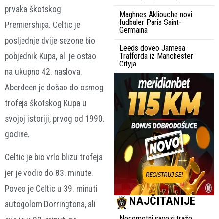
prvaka škotskog
Maghnes Akliouche novi
fudbaler Paris Saint-
Premiershipa. Celtic je
Germaina
posljednje dvije sezone bio
Leeds doveo Jamesa
pobjednik Kupa, ali je ostao
Trafforda iz Manchester
Cityja
na ukupno 42. naslova.
Aberdeen je došao do osmog
trofeja škotskog Kupa u
svojoj istoriji, prvog od 1990.
godine.
Celtic je bio vrlo blizu trofeja
jer je vodio do 83. minute.
Poveo je Celtic u 39. minuti
NAJČITANIJE
autogolom Dorringtona, ali
Nogometni savezi traže