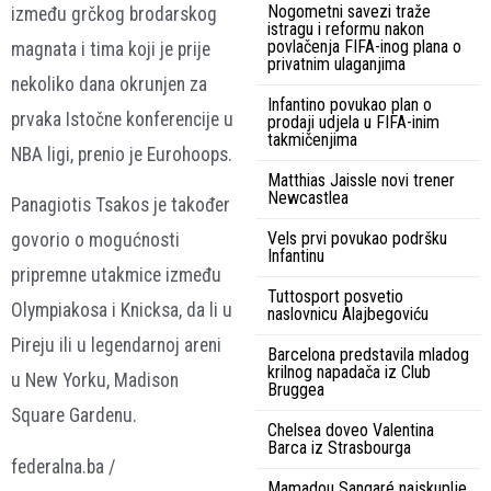
Nogometni savezi traže
između grčkog brodarskog
istragu i reformu nakon
povlačenja FIFA-inog plana o
magnata i tima koji je prije
privatnim ulaganjima
nekoliko dana okrunjen za
Infantino povukao plan o
prvaka Istočne konferencije u
prodaji udjela u FIFA-inim
takmičenjima
NBA ligi, prenio je Eurohoops.
Matthias Jaissle novi trener
Newcastlea
Panagiotis Tsakos je također
Vels prvi povukao podršku
govorio o mogućnosti
Infantinu
pripremne utakmice između
Tuttosport posvetio
Olympiakosa i Knicksa, da li u
naslovnicu Alajbegoviću
Pireju ili u legendarnoj areni
Barcelona predstavila mladog
krilnog napadača iz Club
u New Yorku, Madison
Bruggea
Square Gardenu.
Chelsea doveo Valentina
Barca iz Strasbourga
federalna.ba /
Mamadou Sangaré najskuplje