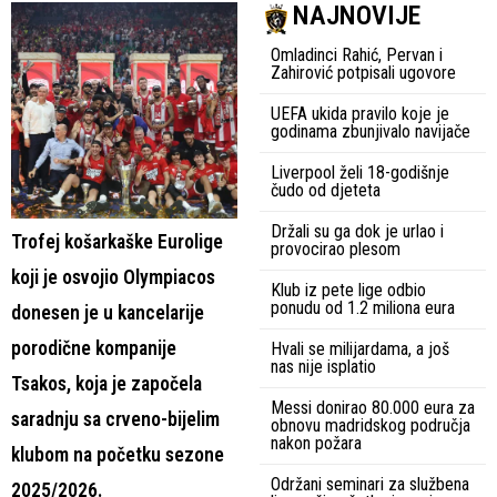
NAJNOVIJE
Omladinci Rahić, Pervan i
Zahirović potpisali ugovore
UEFA ukida pravilo koje je
godinama zbunjivalo navijače
Liverpool želi 18-godišnje
čudo od djeteta
Držali su ga dok je urlao i
Trofej košarkaške Eurolige
provocirao plesom
koji je osvojio Olympiacos
Klub iz pete lige odbio
ponudu od 1.2 miliona eura
donesen je u kancelarije
porodične kompanije
Hvali se milijardama, a još
nas nije isplatio
Tsakos, koja je započela
Messi donirao 80.000 eura za
saradnju sa crveno-bijelim
obnovu madridskog područja
nakon požara
klubom na početku sezone
Održani seminari za službena
2025/2026.