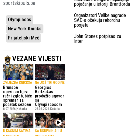
sportskipuls.ba
pojačanje u istoriji Brentforda
Organizatori Velike nagrade
Olympiacos
SAD-a očekuju rekordnu
posjetu
New York Knicks
John Stones potpisao za
Prijateljski Meč
Inter
VEZANE VIJESTI
ZVIJEZDA KNICKSA
NA JOŠ TRI GODINE
Brunson
Georgios
operisao lijevi
Bartzokas
ručni zglob, biće
produžio ugovor
spreman za
sa
početak sezone
Olympiacosom
8.07.2026.
Košarka
26.06.2026.
Košarka
U KASNIM SATIMA
SA UKUPNIH 4:1 U