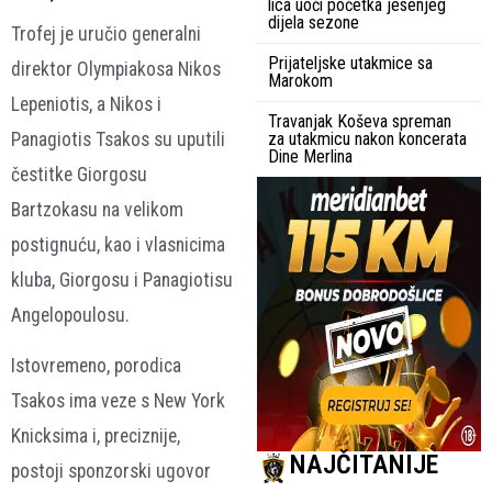
lica uoči početka jesenjeg
dijela sezone
Trofej je uručio generalni
Prijateljske utakmice sa
direktor Olympiakosa Nikos
Marokom
Lepeniotis, a Nikos i
Travanjak Koševa spreman
Panagiotis Tsakos su uputili
za utakmicu nakon koncerata
Dine Merlina
čestitke Giorgosu
Bartzokasu na velikom
postignuću, kao i vlasnicima
kluba, Giorgosu i Panagiotisu
Angelopoulosu.
Istovremeno, porodica
Tsakos ima veze s New York
Knicksima i, preciznije,
NAJČITANIJE
postoji sponzorski ugovor