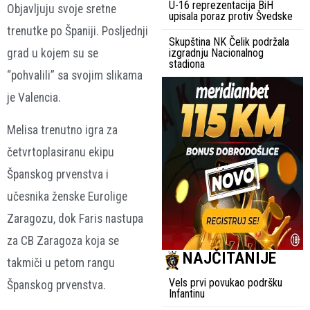
U-16 reprezentacija BiH
Objavljuju svoje sretne
upisala poraz protiv Švedske
trenutke po Španiji. Posljednji
Skupština NK Čelik podržala
izgradnju Nacionalnog
grad u kojem su se
stadiona
“pohvalili” sa svojim slikama
je Valencia.
Melisa trenutno igra za
četvrtoplasiranu ekipu
Španskog prvenstva i
učesnika ženske Eurolige
Zaragozu, dok Faris nastupa
za CB Zaragoza koja se
NAJČITANIJE
takmiči u petom rangu
Vels prvi povukao podršku
Španskog prvenstva.
Infantinu