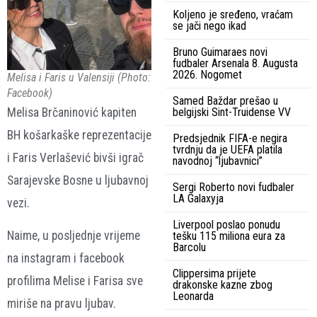
Koljeno je sređeno, vraćam
se jači nego ikad
Bruno Guimaraes novi
fudbaler Arsenala 8. Augusta
2026. Nogomet
Melisa i Faris u Valensiji (Photo:
Facebook)
Samed Baždar prešao u
Melisa Brčaninović kapiten
belgijski Sint-Truidense VV
BH košarkaške reprezentacije
Predsjednik FIFA-e negira
tvrdnju da je UEFA platila
i Faris Verlašević bivši igrač
navodnoj “ljubavnici”
Sarajevske Bosne u ljubavnoj
Sergi Roberto novi fudbaler
LA Galaxyja
vezi.
Liverpool poslao ponudu
Naime, u posljednje vrijeme
tešku 115 miliona eura za
Barcolu
na instagram i facebook
Clippersima prijete
profilima Melise i Farisa sve
drakonske kazne zbog
Leonarda
miriše na pravu ljubav.