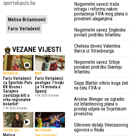
sportskipuls.ba
Nogometni savezi traže
istragu i reformu nakon
povlačenja FIFA-inog plana o
privatnim ulaganjima
Melisa Brčaninović
Faris Verlašević
Nogometni savez Engleske
povlači podršku Infantinu
Chelsea doveo Valentina
VEZANE VIJESTI
Barca iz Strasbourga
Nogometni savez Srbije
povukao podršku Gianniju
Infantinu
INTERVJU
MVP
Faris Verlašević
Faris Verlašević
Sepp Blatter otkrio koga želi
za Sportski Puls:
postigao 7 trojki
KK Bosna i
za 14 minuta u
na čelu FIFA-e
Sarajevo
Španiji
zaslužuju biti u
6.04.2025.
Košarka
Arsène Wenger se ogradio
vrhu regionalne
od Infantinovog plana o
košarke!
prodaji udjela na Svjetskom
7.04.2025.
Košarka
prvenstvu
Otkriveni detalji Viniciusovog
ugovora u Realu
TAČKA NA I
NASTAVAK
Melisa
“RAZGOVORA”