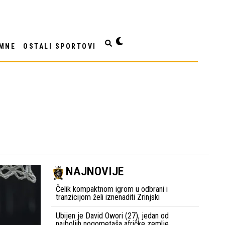
MNE
OSTALI SPORTOVI
NAJNOVIJE
Čelik kompaktnom igrom u odbrani i
tranzicijom želi iznenaditi Zrinjski
Ubijen je David Owori (27), jedan od
najboljih nogometaša afričke zemlje