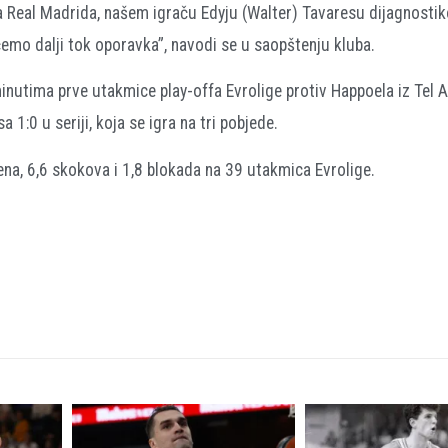
ba Real Madrida, našem igraču Edyju (Walter) Tavaresu dijagnostik
emo dalji tok oporavka”, navodi se u saopštenju kluba.
inutima prve utakmice play-offa Evrolige protiv Happoela iz Tel A
1:0 u seriji, koja se igra na tri pobjede.
ena, 6,6 skokova i 1,8 blokada na 39 utakmica Evrolige.