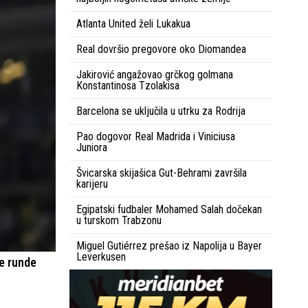
Atlanta United želi Lukakua
Real dovršio pregovore oko Diomandea
Jakirović angažovao grčkog golmana
Konstantinosa Tzolakisa
Barcelona se uključila u utrku za Rodrija
Pao dogovor Real Madrida i Viniciusa
Juniora
Švicarska skijašica Gut-Behrami završila
karijeru
Egipatski fudbaler Mohamed Salah dočekan
u turskom Trabzonu
Miguel Gutiérrez prešao iz Napolija u Bayer
Leverkusen
ve runde