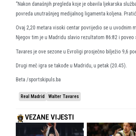
“Nakon današnjih pregleda koje je obavila ljekarska služ
povreda unutrašnjeg medijalnog ligamenta koljena. Pratić
Ovaj 2,20 metara visoki centar povrijedio se u uvodnim m
Njegov tim je u Madridu slavio rezultatom 86:82 i poveo sa 
Tavares je ove sezone u Evroligi prosječno bilježio 9,6 po
Drugi meč igra se takođe u Madridu, u petak (20.45).
Beta /sportskipuls.ba
Real Madrid
Walter Tavares
VEZANE VIJESTI