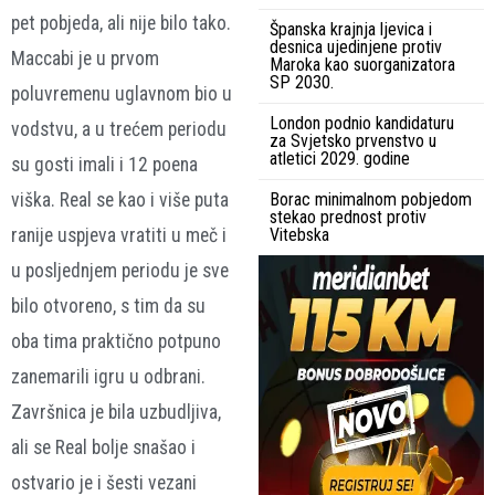
pet pobjeda, ali nije bilo tako.
Španska krajnja ljevica i
desnica ujedinjene protiv
Maccabi je u prvom
Maroka kao suorganizatora
SP 2030.
poluvremenu uglavnom bio u
London podnio kandidaturu
vodstvu, a u trećem periodu
za Svjetsko prvenstvo u
atletici 2029. godine
su gosti imali i 12 poena
viška. Real se kao i više puta
Borac minimalnom pobjedom
stekao prednost protiv
ranije uspjeva vratiti u meč i
Vitebska
u posljednjem periodu je sve
bilo otvoreno, s tim da su
oba tima praktično potpuno
zanemarili igru u odbrani.
Završnica je bila uzbudljiva,
ali se Real bolje snašao i
ostvario je i šesti vezani