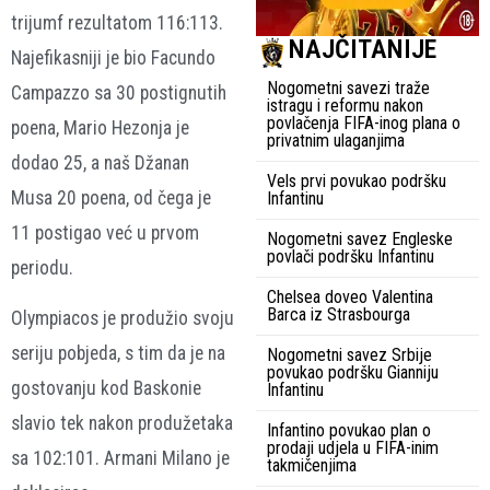
trijumf rezultatom 116:113.
NAJČITANIJE
Najefikasniji je bio Facundo
Nogometni savezi traže
Campazzo sa 30 postignutih
istragu i reformu nakon
povlačenja FIFA-inog plana o
poena, Mario Hezonja je
privatnim ulaganjima
dodao 25, a naš Džanan
Vels prvi povukao podršku
Musa 20 poena, od čega je
Infantinu
11 postigao već u prvom
Nogometni savez Engleske
povlači podršku Infantinu
periodu.
Chelsea doveo Valentina
Barca iz Strasbourga
Olympiacos je produžio svoju
seriju pobjeda, s tim da je na
Nogometni savez Srbije
povukao podršku Gianniju
gostovanju kod Baskonie
Infantinu
slavio tek nakon produžetaka
Infantino povukao plan o
prodaji udjela u FIFA-inim
sa 102:101. Armani Milano je
takmičenjima