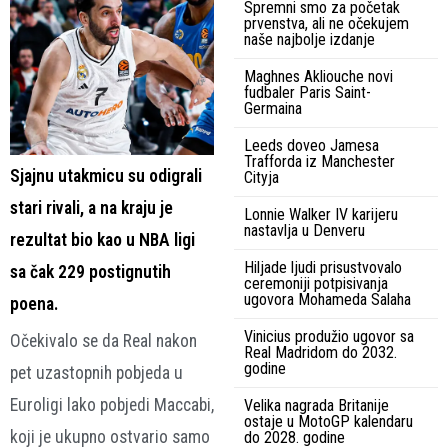
Spremni smo za početak
prvenstva, ali ne očekujem
naše najbolje izdanje
Maghnes Akliouche novi
fudbaler Paris Saint-
Germaina
Leeds doveo Jamesa
Trafforda iz Manchester
Sjajnu utakmicu su odigrali
Cityja
stari rivali, a na kraju je
Lonnie Walker IV karijeru
nastavlja u Denveru
rezultat bio kao u NBA ligi
Hiljade ljudi prisustvovalo
sa čak 229 postignutih
ceremoniji potpisivanja
ugovora Mohameda Salaha
poena.
Vinicius produžio ugovor sa
Očekivalo se da Real nakon
Real Madridom do 2032.
godine
pet uzastopnih pobjeda u
Euroligi lako pobjedi Maccabi,
Velika nagrada Britanije
ostaje u MotoGP kalendaru
koji je ukupno ostvario samo
do 2028. godine