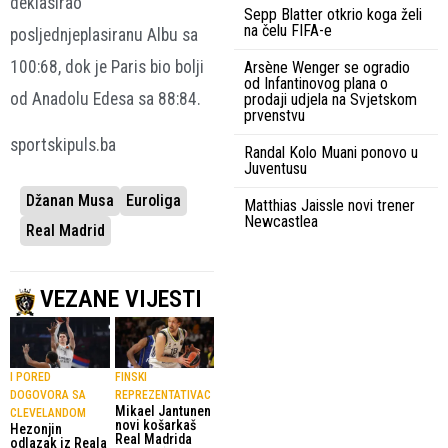
deklasirao
Sepp Blatter otkrio koga želi
na čelu FIFA-e
posljednjeplasiranu Albu sa
100:68, dok je Paris bio bolji
Arsène Wenger se ogradio
od Infantinovog plana o
od Anadolu Edesa sa 88:84.
prodaji udjela na Svjetskom
prvenstvu
sportskipuls.ba
Randal Kolo Muani ponovo u
Juventusu
Džanan Musa
Euroliga
Matthias Jaissle novi trener
Newcastlea
Real Madrid
VEZANE VIJESTI
I PORED
FINSKI
DOGOVORA SA
REPREZENTATIVAC
Mikael Jantunen
CLEVELANDOM
novi košarkaš
Hezonjin
Real Madrida
odlazak iz Reala