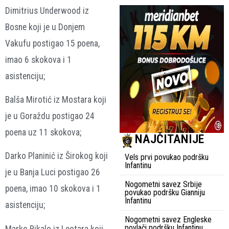
Dimitrius Underwood iz
Bosne koji je u Donjem
Vakufu postigao 15 poena,
imao 6 skokova i 1
asistenciju;
Balša Mirotić iz Mostara koji
je u Goraždu postigao 24
poena uz 11 skokova;
NAJČITANIJE
Darko Planinić iz Širokog koji
Vels prvi povukao podršku
Infantinu
je u Banja Luci postigao 26
Nogometni savez Srbije
poena, imao 10 skokova i 1
povukao podršku Gianniju
Infantinu
asistenciju;
Nogometni savez Engleske
povlači podršku Infantinu
Marko Rikalo iz Leotara koji