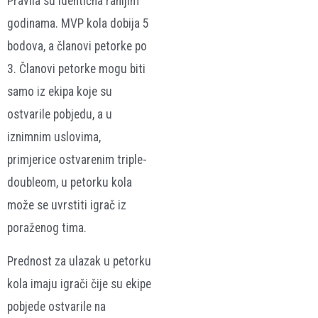
Pravila su identična ranijim
godinama. MVP kola dobija 5
bodova, a članovi petorke po
3. Članovi petorke mogu biti
samo iz ekipa koje su
ostvarile pobjedu, a u
iznimnim uslovima,
primjerice ostvarenim triple-
doubleom, u petorku kola
može se uvrstiti igrač iz
poraženog tima.
Prednost za ulazak u petorku
kola imaju igrači čije su ekipe
pobjede ostvarile na