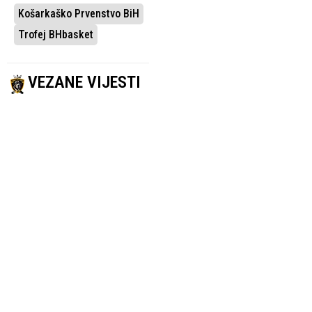
Košarkaško Prvenstvo BiH
Trofej BHbasket
VEZANE VIJESTI
TROFEJ BHBASKET
TROFEJ BHBASKET
Kovačević MVP
Rikalo MVP 16.
17. kola, u
kola, u petorci
petorci Rizvić,
Arslanagić,
Milošević,
Sanders,
Makitan i
Makitan i
Weaver
Ezewiro
13.02.2026.
Košarka
10.02.2026.
Košarka
TROFEJ BHBASKET
TROFEJ BHBASKET
Walker MVP 15.
Alikadić MVP 14.
kola, u petorci
kola, u petorci
Makitan,
Čampara,
Ahmedović,
Bošnjak,
Gutalj i Štulić
Sanders i