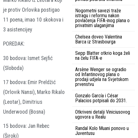
je protiv Orlovika postigao
Nogometni savezi traže
istragu i reformu nakon
11 poena, imao 10 skokova i
povlačenja FIFA-inog plana o
privatnim ulaganjima
3 asistencijey
Chelsea doveo Valentina
Barca iz Strasbourga
POREDAK:
Sepp Blatter otkrio koga želi
30 bodova: Ismet Sejfić
na čelu FIFA-e
(Sloboda)
Arsène Wenger se ogradio
od Infantinovog plana o
prodaji udjela na Svjetskom
17 bodova: Emir Preldžić
prvenstvu
(Orlovik Nansi), Marko Rikalo
Gonzalo García i César
Palacios potpisali do 2031.
(Leotar), Dimitrius
Underwood (Bosna)
Otkriveni detalji Viniciusovog
ugovora u Realu
15 bodova: Jan Rebec
Randal Kolo Muani ponovo u
Juventusu
(Široki)