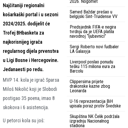
2026. Nogomet
Najčitaniji regionalni
Samed Baždar prešao u
košarkaški portal i u sezoni
belgijski Sint-Truidense VV
2024/2025. dodijelit će
Predsjednik FIFA-e negira
tvrdnju da je UEFA platila
Trofej BHbasketa za
navodnoj “ljubavnici”
najkorisnijeg igrača
Sergi Roberto novi fudbaler
regularnog dijela prvenstva
LA Galaxyja
u Ligi Bosne i Hercegovine.
Liverpool poslao ponudu
tešku 115 miliona eura za
Jedanaesti po redu.
Barcolu
MVP 14. kola je igrač Sparsa
Clippersima prijete
drakonske kazne zbog
Miloš Nikolić koji je Slobodi
Leonarda
postigao 35 poena, imao 8
U-16 reprezentacija BiH
upisala poraz protiv Švedske
skokova i 6 asistencija.
Skupština NK Čelik podržala
U petorci kola su još:
izgradnju Nacionalnog
stadiona