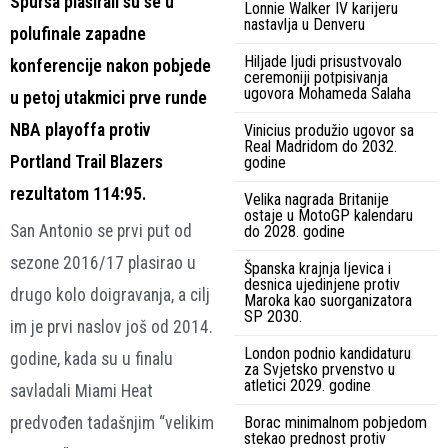
Spursa plasirali su se u
Lonnie Walker IV karijeru
nastavlja u Denveru
polufinale zapadne
Hiljade ljudi prisustvovalo
konferencije nakon pobjede
ceremoniji potpisivanja
ugovora Mohameda Salaha
u petoj utakmici prve runde
NBA playoffa protiv
Vinicius produžio ugovor sa
Real Madridom do 2032.
Portland Trail Blazers
godine
rezultatom 114:95.
Velika nagrada Britanije
ostaje u MotoGP kalendaru
San Antonio se prvi put od
do 2028. godine
sezone 2016/17 plasirao u
Španska krajnja ljevica i
desnica ujedinjene protiv
drugo kolo doigravanja, a cilj
Maroka kao suorganizatora
SP 2030.
im je prvi naslov još od 2014.
London podnio kandidaturu
godine, kada su u finalu
za Svjetsko prvenstvo u
atletici 2029. godine
savladali Miami Heat
predvođen tadašnjim “velikim
Borac minimalnom pobjedom
stekao prednost protiv