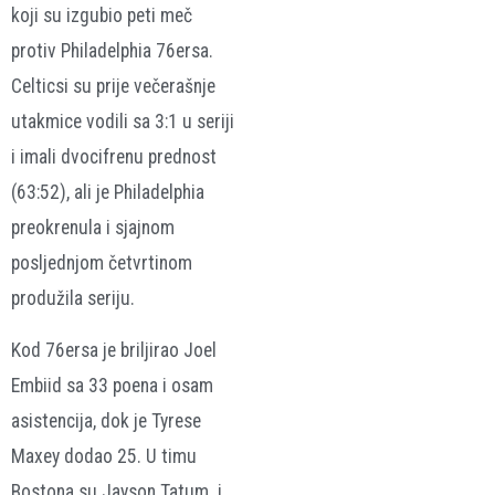
koji su izgubio peti meč
protiv Philadelphia 76ersa.
Celticsi su prije večerašnje
utakmice vodili sa 3:1 u seriji
i imali dvocifrenu prednost
(63:52), ali je Philadelphia
preokrenula i sjajnom
posljednjom četvrtinom
produžila seriju.
Kod 76ersa je briljirao Joel
Embiid sa 33 poena i osam
asistencija, dok je Tyrese
Maxey dodao 25. U timu
Bostona su Jayson Tatum i