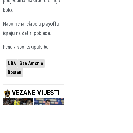
pobjedama plasirao u drugo
kolo.
Napomena: ekipe u playoffu
igraju na četiri pobjede.
Fena / sportskipuls.ba
NBA
San Antonio
Boston
VEZANE VIJESTI
DOSADAŠNJI
JEDNOGODIŠNJI
KOŠARKAŠ
UGOVOR
Hezonja se vraća
MACCABIJA
u NBA, potpisao
Lonnie Walker IV