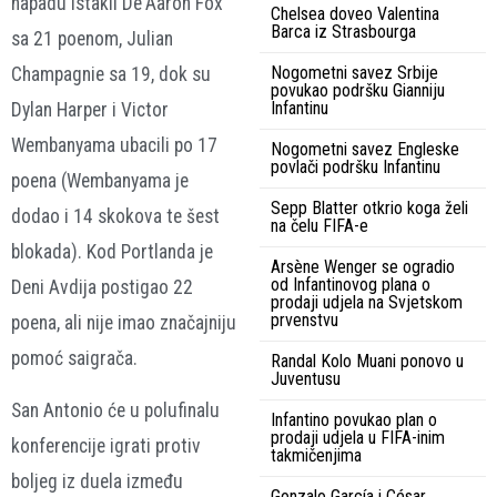
napadu istakli De'Aaron Fox
Chelsea doveo Valentina
Barca iz Strasbourga
sa 21 poenom, Julian
Nogometni savez Srbije
Champagnie sa 19, dok su
povukao podršku Gianniju
Infantinu
Dylan Harper i Victor
Wembanyama ubacili po 17
Nogometni savez Engleske
povlači podršku Infantinu
poena (Wembanyama je
Sepp Blatter otkrio koga želi
dodao i 14 skokova te šest
na čelu FIFA-e
blokada). Kod Portlanda je
Arsène Wenger se ogradio
od Infantinovog plana o
Deni Avdija postigao 22
prodaji udjela na Svjetskom
prvenstvu
poena, ali nije imao značajniju
pomoć saigrača.
Randal Kolo Muani ponovo u
Juventusu
San Antonio će u polufinalu
Infantino povukao plan o
prodaji udjela u FIFA-inim
konferencije igrati protiv
takmičenjima
boljeg iz duela između
Gonzalo García i César