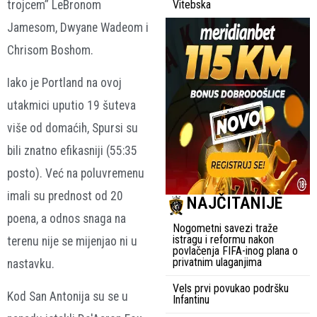
trojcem” LeBronom
Vitebska
Jamesom, Dwyane Wadeom i
Chrisom Boshom.
Iako je Portland na ovoj
utakmici uputio 19 šuteva
više od domaćih, Spursi su
bili znatno efikasniji (55:35
posto). Već na poluvremenu
imali su prednost od 20
NAJČITANIJE
poena, a odnos snaga na
Nogometni savezi traže
istragu i reformu nakon
terenu nije se mijenjao ni u
povlačenja FIFA-inog plana o
privatnim ulaganjima
nastavku.
Vels prvi povukao podršku
Kod San Antonija su se u
Infantinu