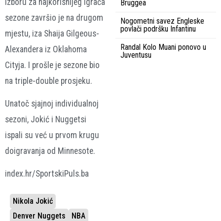
izboru za najkorisnijeg igrača
Bruggea
sezone završio je na drugom
Nogometni savez Engleske
povlači podršku Infantinu
mjestu, iza Shaija Gilgeous-
Randal Kolo Muani ponovo u
Alexandera iz Oklahoma
Juventusu
Cityja. I prošle je sezone bio
na triple-double prosjeku.
Unatoč sjajnoj individualnoj
sezoni, Jokić i Nuggetsi
ispali su već u prvom krugu
doigravanja od Minnesote.
index.hr/SportskiPuls.ba
Nikola Jokić
Denver Nuggets
NBA