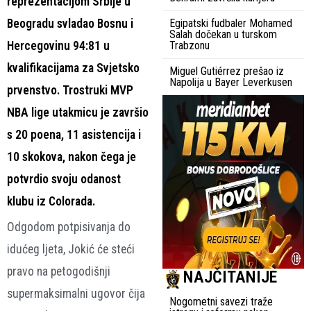
reprezentacijom Srbije u
Beogradu svladao Bosnu i
Egipatski fudbaler Mohamed
Salah dočekan u turskom
Hercegovinu 94:81 u
Trabzonu
kvalifikacijama za Svjetsko
Miguel Gutiérrez prešao iz
Napolija u Bayer Leverkusen
prvenstvo. Trostruki MVP
NBA lige utakmicu je završio
s 20 poena, 11 asistencija i
10 skokova, nakon čega je
potvrdio svoju odanost
klubu iz Colorada.
Odgodom potpisivanja do
idućeg ljeta, Jokić će steći
pravo na petogodišnji
NAJČITANIJE
supermaksimalni ugovor čija
Nogometni savezi traže