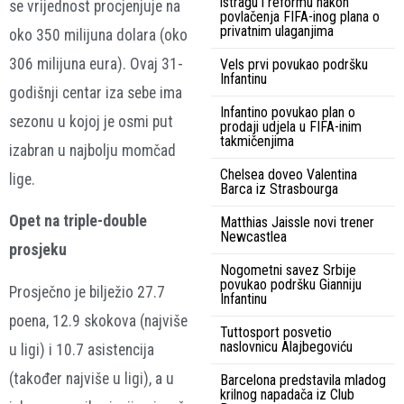
istragu i reformu nakon
se vrijednost procjenjuje na
povlačenja FIFA-inog plana o
privatnim ulaganjima
oko 350 milijuna dolara (oko
306 milijuna eura). Ovaj 31-
Vels prvi povukao podršku
Infantinu
godišnji centar iza sebe ima
Infantino povukao plan o
sezonu u kojoj je osmi put
prodaji udjela u FIFA-inim
takmičenjima
izabran u najbolju momčad
Chelsea doveo Valentina
lige.
Barca iz Strasbourga
Opet na triple-double
Matthias Jaissle novi trener
Newcastlea
prosjeku
Nogometni savez Srbije
povukao podršku Gianniju
Prosječno je bilježio 27.7
Infantinu
poena, 12.9 skokova (najviše
Tuttosport posvetio
naslovnicu Alajbegoviću
u ligi) i 10.7 asistencija
(također najviše u ligi), a u
Barcelona predstavila mladog
krilnog napadača iz Club