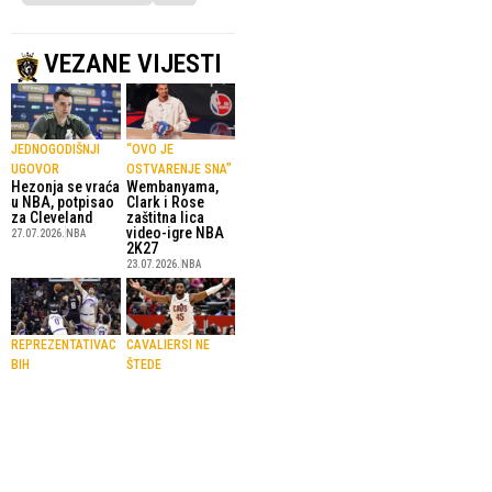
VEZANE VIJESTI
JEDNOGODIŠNJI
“OVO JE
UGOVOR
OSTVARENJE SNA”
Hezonja se vraća
Wembanyama,
u NBA, potpisao
Clark i Rose
za Cleveland
zaštitna lica
video-igre NBA
27.07.2026.
NBA
2K27
23.07.2026.
NBA
REPREZENTATIVAC
CAVALIERSI NE
BIH
ŠTEDE
Nurkić produžio
Mitchell s
saradnju sa
Clevelandom
Jazzom
potpisao četvrti
najveći ugovor u
10.07.2026.
NBA
historiji
8.07.2026.
NBA