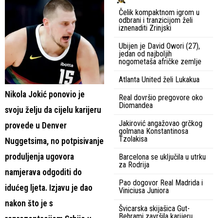
Čelik kompaktnom igrom u
odbrani i tranzicijom želi
iznenaditi Zrinjski
Ubijen je David Owori (27),
jedan od najboljih
nogometaša afričke zemlje
Atlanta United želi Lukakua
Nikola Jokić ponovio je
Real dovršio pregovore oko
Diomandea
svoju želju da cijelu karijeru
Jakirović angažovao grčkog
provede u Denver
golmana Konstantinosa
Tzolakisa
Nuggetsima, no potpisivanje
produljenja ugovora
Barcelona se uključila u utrku
za Rodrija
namjerava odgoditi do
Pao dogovor Real Madrida i
idućeg ljeta. Izjavu je dao
Viniciusa Juniora
nakon što je s
Švicarska skijašica Gut-
Behrami završila karijeru