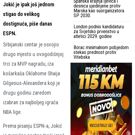
Španska krajnja ljevica i
Jokić je ipak još jednom
desnica ujedinjene protiv
Maroka kao suorganizatora
stigao do velikog
SP 2030.
dostignuća, piše danas
London podnio kandidaturu
za Svjetsko prvenstvo u
ESPN.
atletici 2029. godine
Srbijanski centar je osvojio
Borac minimalnom pobjedom
stekao prednost protiv
drugo mjesto u ovogodišnjoj
Vitebska
trci za MVP nagradu, iza
košarkaša Oklahome Shaija
Gilgeous-Alexandera koji je
drugu godinu zaredom
izabran za najboljeg igrača
NBA lige.
Prema pisanju ESPN-a, Jokić