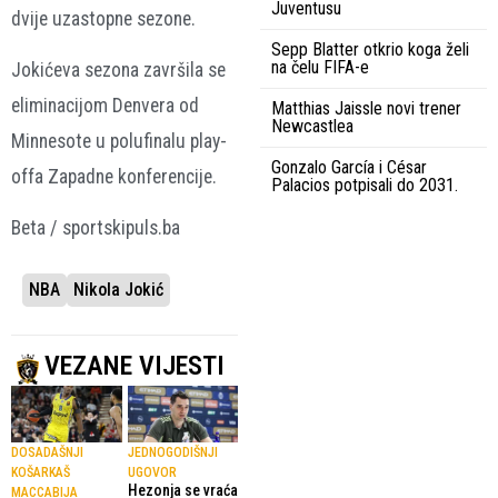
Juventusu
dvije uzastopne sezone.
Sepp Blatter otkrio koga želi
na čelu FIFA-e
Jokićeva sezona završila se
eliminacijom Denvera od
Matthias Jaissle novi trener
Newcastlea
Minnesote u polufinalu play-
Gonzalo García i César
offa Zapadne konferencije.
Palacios potpisali do 2031.
Beta / sportskipuls.ba
NBA
Nikola Jokić
VEZANE VIJESTI
DOSADAŠNJI
JEDNOGODIŠNJI
KOŠARKAŠ
UGOVOR
Hezonja se vraća
MACCABIJA