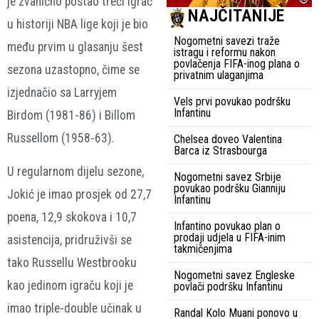
je zvanično postao treći igrač
NAJČITANIJE
u historiji NBA lige koji je bio
Nogometni savezi traže
među prvim u glasanju šest
istragu i reformu nakon
povlačenja FIFA-inog plana o
sezona uzastopno, čime se
privatnim ulaganjima
izjednačio sa Larryjem
Vels prvi povukao podršku
Infantinu
Birdom (1981-86) i Billom
Russellom (1958-63).
Chelsea doveo Valentina
Barca iz Strasbourga
U regularnom dijelu sezone,
Nogometni savez Srbije
povukao podršku Gianniju
Jokić je imao prosjek od 27,7
Infantinu
poena, 12,9 skokova i 10,7
Infantino povukao plan o
prodaji udjela u FIFA-inim
asistencija, pridruživši se
takmičenjima
tako Russellu Westbrooku
Nogometni savez Engleske
kao jedinom igraču koji je
povlači podršku Infantinu
imao triple-double učinak u
Randal Kolo Muani ponovo u