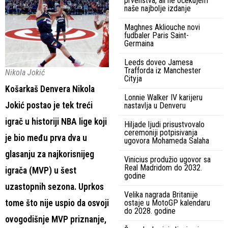
prvenstva, ali ne očekujem
naše najbolje izdanje
Maghnes Akliouche novi
fudbaler Paris Saint-
Germaina
Leeds doveo Jamesa
Trafforda iz Manchester
Nikola Jokić
Cityja
Košarkaš Denvera Nikola
Lonnie Walker IV karijeru
Jokić postao je tek treći
nastavlja u Denveru
igrač u historiji NBA lige koji
Hiljade ljudi prisustvovalo
ceremoniji potpisivanja
je bio među prva dva u
ugovora Mohameda Salaha
glasanju za najkorisnijeg
Vinicius produžio ugovor sa
Real Madridom do 2032.
igrača (MVP) u šest
godine
uzastopnih sezona. Uprkos
Velika nagrada Britanije
tome što nije uspio da osvoji
ostaje u MotoGP kalendaru
do 2028. godine
ovogodišnje MVP priznanje,