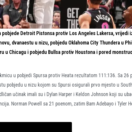
pobjede Detroit Pistonsa protiv Los Angeles Lakersa, vrijedi iz
novu, dvanaestu u nizu, pobjedu Oklahoma City Thundera u Phil
ru u Chicagu i pobjedu Bullsa protiv Houstona i pored monstru
micu u pobjedi Spursa protiv Heata rezultatom 111:136. Sa 26 
šestu pobjedu u nizu kojom su Spursi osigurali prvo mjesto u Sou
ličan učinak imali su i Dylan Harper i Keldon Johnson koji su ubac
encija. Norman Powell sa 21 poenom, zatim Bam Adebayo i Tyler H