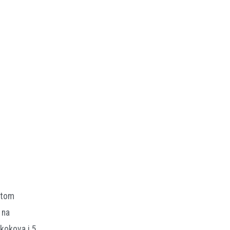
atom
 na
skokova i 5