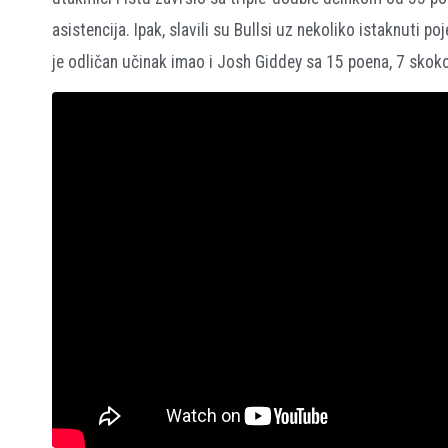
asistencija. Ipak, slavili su Bullsi uz nekoliko istaknuti p
je odličan učinak imao i Josh Giddey sa 15 poena, 7 skoko