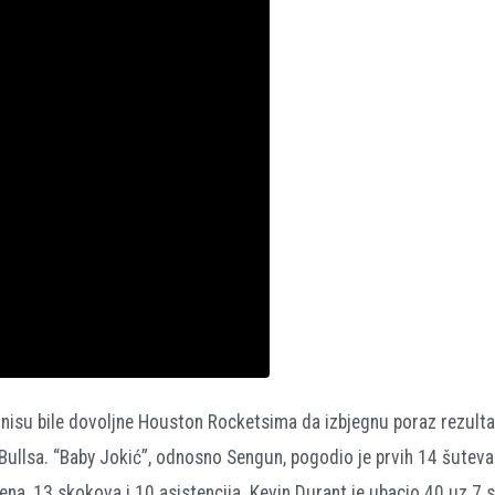
 nisu bile dovoljne Houston Rocketsima da izbjegnu poraz rezult
Bullsa. “Baby Jokić”, odnosno Sengun, pogodio je prvih 14 šuteva
ena, 13 skokova i 10 asistencija. Kevin Durant je ubacio 40 uz 7 