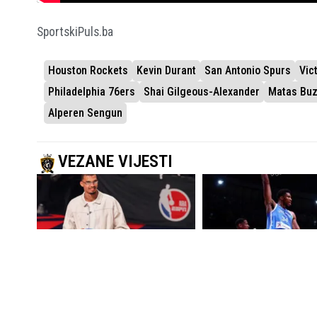
SportskiPuls.ba
Houston Rockets
Kevin Durant
San Antonio Spurs
Vic
Philadelphia 76ers
Shai Gilgeous-Alexander
Matas Buz
Alperen Sengun
VEZANE VIJESTI
“OVO JE OSTVARENJE SNA”
KRAJ JEDNE ERE U MILWAUKEEJ
Wembanyama, Clark i Rose
Giannis karijeru nastavl
zaštitna lica video-igre NBA 2K27
Miamiju
23.07.2026.
NBA
23.06.2026.
NBA