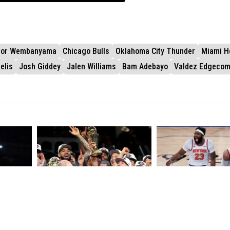
tor Wembanyama
Chicago Bulls
Oklahoma City Thunder
Miami H
elis
Josh Giddey
Jalen Williams
Bam Adebayo
Valdez Edgecom
U
SA UKUPNIH 4:1 U POBJEDAMA
ČUDO U NEW YORKU
ja u
New York Knicksi postali prvaci
Nevjerojatan preokre
NBA lige nakon 53 godine
vodstvo od 3:1 u NBA 
čekanja
11.06.2026.
NBA
14.06.2026.
NBA