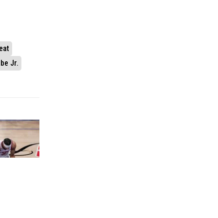
eat
be Jr.
t Knicksa za
finalu