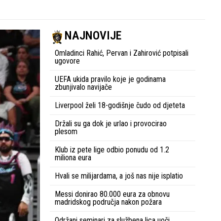
NAJNOVIJE
Omladinci Rahić, Pervan i Zahirović potpisali
ugovore
UEFA ukida pravilo koje je godinama
zbunjivalo navijače
Liverpool želi 18-godišnje čudo od djeteta
Držali su ga dok je urlao i provocirao
plesom
Klub iz pete lige odbio ponudu od 1.2
miliona eura
Hvali se milijardama, a još nas nije isplatio
Messi donirao 80.000 eura za obnovu
madridskog područja nakon požara
Održani seminari za službena lica uoči