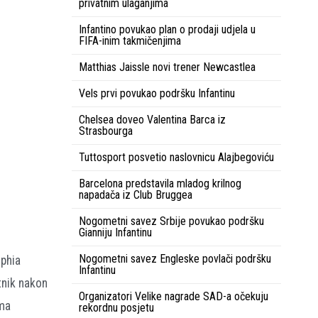
privatnim ulaganjima
Infantino povukao plan o prodaji udjela u
FIFA-inim takmičenjima
Matthias Jaissle novi trener Newcastlea
Vels prvi povukao podršku Infantinu
Chelsea doveo Valentina Barca iz
Strasbourga
Tuttosport posvetio naslovnicu Alajbegoviću
Barcelona predstavila mladog krilnog
napadača iz Club Bruggea
Nogometni savez Srbije povukao podršku
Gianniju Infantinu
Nogometni savez Engleske povlači podršku
lphia
Infantinu
tnik nakon
Organizatori Velike nagrade SAD-a očekuju
ima
rekordnu posjetu