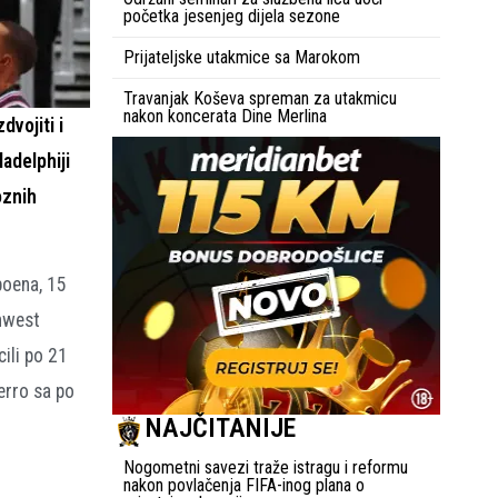
početka jesenjeg dijela sezone
Prijateljske utakmice sa Marokom
Travanjak Koševa spreman za utakmicu
nakon koncerata Dine Merlina
dvojiti i
adelphiji
oznih
poena, 15
thwest
ili po 21
erro sa po
NAJČITANIJE
Nogometni savezi traže istragu i reformu
nakon povlačenja FIFA-inog plana o