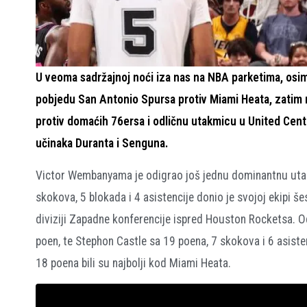
U veoma sadržajnoj noći iza nas na NBA parketima, osim 
pobjedu San Antonio Spursa protiv Miami Heata, zatim 
protiv domaćih 76ersa i odličnu utakmicu u United Cent
učinaka Duranta i Senguna.
Victor Wembanyama je odigrao još jednu dominantnu utak
skokova, 5 blokada i 4 asistencije donio je svojoj ekipi 
diviziji Zapadne konferencije ispred Houston Rocketsa. Od
poen, te Stephon Castle sa 19 poena, 7 skokova i 6 asist
18 poena bili su najbolji kod Miami Heata.