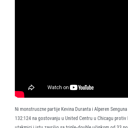
Ni monstruozne partije Kevina Duranta i Alperen Senguna
132:124 na gostovanju u United Centru u Chicagu protiv 
utakmici i istu završio sa triple-double učinkom od 33 po