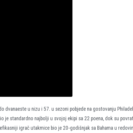
 do dvanaeste u nizu i 57. u sezoni pobjede na gostovanju Philade
 je standardno najbolji u svojoj ekipi sa 22 poena, dok su povra
ajefikasniji igrač utakmice bio je 20-godišnjak sa Bahama u redov