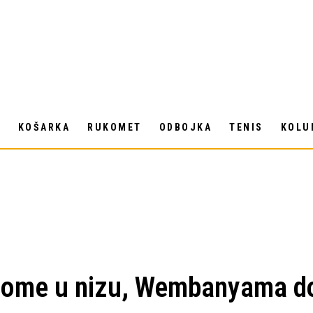
T
KOŠARKA
RUKOMET
ODBOJKA
TENIS
KOLU
home u nizu, Wembanyama do