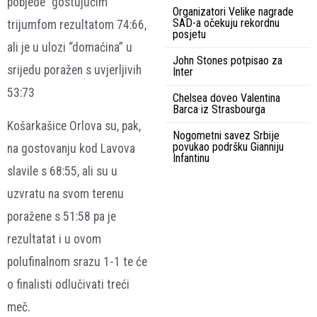
pobjede “gostujućim”
Organizatori Velike nagrade
SAD-a očekuju rekordnu
trijumfom rezultatom 74:66,
posjetu
ali je u ulozi “domaćina” u
John Stones potpisao za
srijedu poražen s uvjerljivih
Inter
53:73
Chelsea doveo Valentina
Barca iz Strasbourga
Košarkašice Orlova su, pak,
Nogometni savez Srbije
povukao podršku Gianniju
na gostovanju kod Lavova
Infantinu
slavile s 68:55, ali su u
uzvratu na svom terenu
poražene s 51:58 pa je
rezultatat i u ovom
polufinalnom srazu 1-1 te će
o finalisti odlučivati treći
meč.