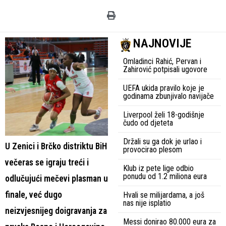
NAJNOVIJE
Omladinci Rahić, Pervan i
Zahirović potpisali ugovore
UEFA ukida pravilo koje je
godinama zbunjivalo navijače
Liverpool želi 18-godišnje
čudo od djeteta
Držali su ga dok je urlao i
U Zenici i Brčko distriktu BiH
provocirao plesom
večeras se igraju treći i
Klub iz pete lige odbio
ponudu od 1.2 miliona eura
odlučujući mečevi plasman u
finale, već dugo
Hvali se milijardama, a još
nas nije isplatio
neizvjesnijeg doigravanja za
Messi donirao 80.000 eura za