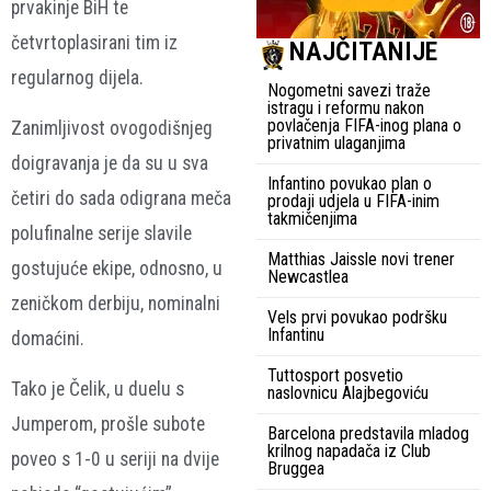
prvakinje BiH te
četvrtoplasirani tim iz
NAJČITANIJE
regularnog dijela.
Nogometni savezi traže
istragu i reformu nakon
povlačenja FIFA-inog plana o
Zanimljivost ovogodišnjeg
privatnim ulaganjima
doigravanja je da su u sva
Infantino povukao plan o
četiri do sada odigrana meča
prodaji udjela u FIFA-inim
takmičenjima
polufinalne serije slavile
Matthias Jaissle novi trener
gostujuće ekipe, odnosno, u
Newcastlea
zeničkom derbiju, nominalni
Vels prvi povukao podršku
Infantinu
domaćini.
Tuttosport posvetio
Tako je Čelik, u duelu s
naslovnicu Alajbegoviću
Jumperom, prošle subote
Barcelona predstavila mladog
krilnog napadača iz Club
poveo s 1-0 u seriji na dvije
Bruggea