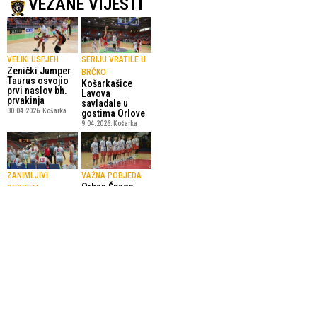
VEZANE VIJESTI
VELIKI USPJEH
SERIJU VRATILE U
Zenički Jumper
BRČKO
Taurus osvojio
Košarkašice
prvi naslov bh.
Lavova
prvakinja
savladale u
30.04.2026.
Košarka
gostima Orlove
9.04.2026.
Košarka
ZANIMLJIVI
VAŽNA POBJEDA
Orhan Špago
SUSRETI
predvodio
Gostujuće
Orlovik do
pobjede Orlova i
pobjede protiv
Čelika u prvim
Leotara
mečevima
9.03.2026.
Košarka
polufinala play-
offa za
košarkašice
4.04.2026.
Košarka
SportskiPuls.ba
© Copyright - VICOBA d.o.o. 2024.