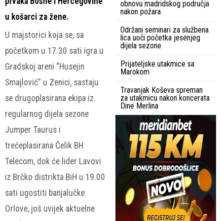
prvaka Bosne i Hercegovine
obnovu madridskog područja
nakon požara
u košarci za žene.
Održani seminari za službena
U majstorici koja se, sa
lica uoči početka jesenjeg
dijela sezone
početkom u 17.30 sati igra u
Prijateljske utakmice sa
Gradskoj areni “Husejin
Marokom
Smajlović” u Zenici, sastaju
Travanjak Koševa spreman
se drugoplasirana ekipa iz
za utakmicu nakon koncerata
Dine Merlina
regularnog dijela sezone
Jumper Taurus i
trećeplasirana Čelik BH
Telecom, dok će lider Lavovi
iz Brčko distrikta BiH u 19.00
sati ugostiti banjalučke
Orlove, još uvijek aktuelne