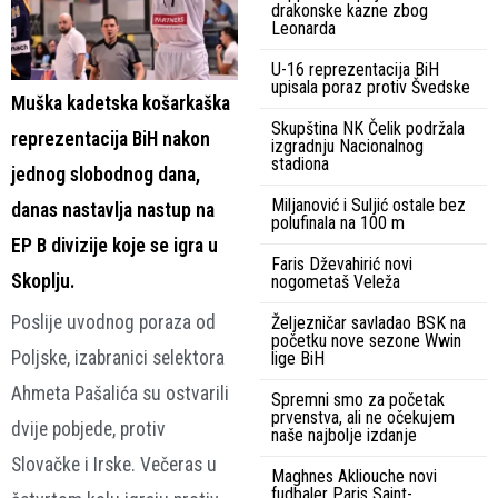
drakonske kazne zbog
Leonarda
U-16 reprezentacija BiH
upisala poraz protiv Švedske
Muška kadetska košarkaška
Skupština NK Čelik podržala
reprezentacija BiH nakon
izgradnju Nacionalnog
stadiona
jednog slobodnog dana,
Miljanović i Suljić ostale bez
danas nastavlja nastup na
polufinala na 100 m
EP B divizije koje se igra u
Faris Dževahirić novi
Skoplju.
nogometaš Veleža
Poslije uvodnog poraza od
Željezničar savladao BSK na
početku nove sezone Wwin
Poljske, izabranici selektora
lige BiH
Ahmeta Pašalića su ostvarili
Spremni smo za početak
prvenstva, ali ne očekujem
dvije pobjede, protiv
naše najbolje izdanje
Slovačke i Irske. Večeras u
Maghnes Akliouche novi
fudbaler Paris Saint-