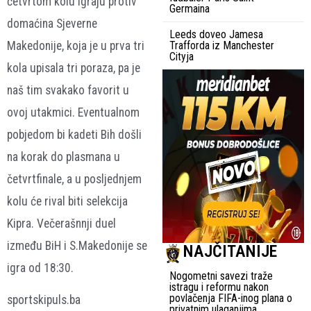
četvrtom kolu igraju protiv
Germaina
domaćina Sjeverne
Leeds doveo Jamesa
Makedonije, koja je u prva tri
Trafforda iz Manchester
Cityja
kola upisala tri poraza, pa je
naš tim svakako favorit u
ovoj utakmici. Eventualnom
pobjedom bi kadeti Bih došli
na korak do plasmana u
četvrtfinale, a u posljednjem
kolu će rival biti selekcija
Kipra. Večerašnnji duel
između BiH i S.Makedonije se
NAJČITANIJE
igra od 18:30.
Nogometni savezi traže
istragu i reformu nakon
povlačenja FIFA-inog plana o
sportskipuls.ba
privatnim ulaganjima