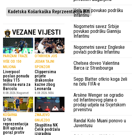
Vels prvi povukao podršku
Kadetska Košarkaška Reprzeentacija Bih
Infantinu
Nogometni savez Srbije
VEZANE VIJESTI
povukao podršku Gianniju
Infantinu
Nogometni savez Engleske
povlači podršku Infantinu
PARIŽANI TRAŽE
OTKRIVEN JOŠ
VIŠE OD 150
JEDAN TAJNI
Chelsea doveo Valentina
MILIONA
SPONZOR
Barca iz Strasbourga
Liverpool
Clippersima
poslao ponudu
prijete
Sepp Blatter otkrio koga želi
tešku 115
drakonske
na čelu FIFA-e
miliona eura za
kazne zbog
Barcolu
Leonarda
8.08.2026.
Nogomet
8.08.2026.
NBA
Arsène Wenger se ogradio
od Infantinovog plana o
prodaji udjela na Svjetskom
prvenstvu
KOŠARKA
ZMAJEVO
U-16
Randal Kolo Muani ponovo u
GNIJEZDO
reprezentacija
Juventusu
Skupština NK
BiH upisala
Čelik podržala
poraz protiv
izgradnju