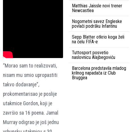
Matthias Jaissle novi trener
Newcastlea
Nogometni savez Engleske
povlači podršku Infantinu
Sepp Blatter otkrio koga želi
na čelu FIFA-e
Tuttosport posvetio
naslovnicu Alajbegoviću
“Morao sam to realizovati,
Barcelona predstavila mladog
krilnog napadača iz Club
nisam mu smio upropastiti
Bruggea
takvo dodavanje”,
prokomentarisao je poslije
utakmice Gordon, koji je
završio sa 16 poena. Jamal
Murray odigrao je još jednu
vrhunsku utakmicu s 30