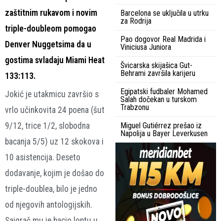
zaštitnim rukavom i novim
Barcelona se uključila u utrku
za Rodrija
triple-doubleom pomogao
Pao dogovor Real Madrida i
Denver Nuggetsima da u
Viniciusa Juniora
gostima svladaju Miami Heat
Švicarska skijašica Gut-
Behrami završila karijeru
133:113.
Egipatski fudbaler Mohamed
Jokić je utakmicu završio s
Salah dočekan u turskom
Trabzonu
vrlo učinkovita 24 poena (šut
9/12, trice 1/2, slobodna
Miguel Gutiérrez prešao iz
Napolija u Bayer Leverkusen
bacanja 5/5) uz 12 skokova i
10 asistencija. Deseto
dodavanje, kojim je došao do
triple-doublea, bilo je jedno
od njegovih antologijskih.
Saigrač mu je bacio loptu u