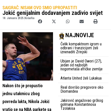
SAIGRAČ: NISAM OVO SMIO UPROPASTITI
Jokić genijalnim dodavanjem zadivio svijet
18. Januara 2025.
Košarka
NAJNOVIJE
Čelik kompaktnom igrom u
odbrani i tranzicijom želi
iznenaditi Zrinjski
Ubijen je David Owori (27),
jedan od najboljih
nogometaša afričke zemlje
Atlanta United želi Lukakua
Nakon što je propustio
Real dovršio pregovore oko
Diomandea
jednu utakmicu zbog
Jakirović angažovao grčkog
povreda lakta, Nikola Jokić
golmana Konstantinosa
Tzolakisa
vratio se na NBA parkete sa