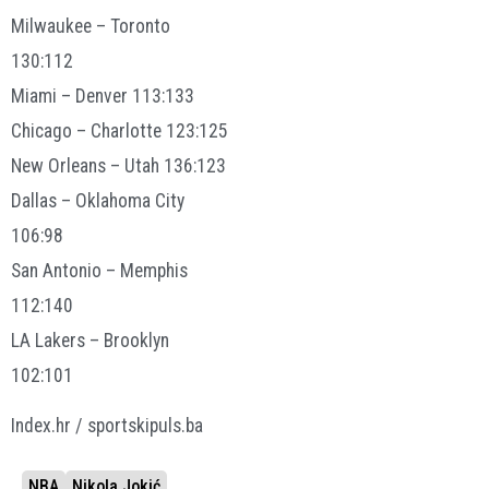
Milwaukee – Toronto
130:112
Miami – Denver 113:133
Chicago – Charlotte 123:125
New Orleans – Utah 136:123
Dallas – Oklahoma City
106:98
San Antonio – Memphis
112:140
LA Lakers – Brooklyn
102:101
Index.hr / sportskipuls.ba
NBA
Nikola Jokić