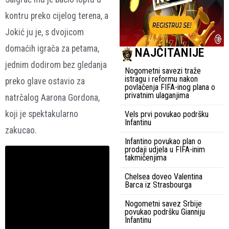
kontru preko cijelog terena, a
Jokić ju je, s dvojicom
domaćih igrača za petama,
NAJČITANIJE
jednim dodirom bez gledanja
Nogometni savezi traže
istragu i reformu nakon
preko glave ostavio za
povlačenja FIFA-inog plana o
privatnim ulaganjima
natrčalog Aarona Gordona,
koji je spektakularno
Vels prvi povukao podršku
Infantinu
zakucao.
Infantino povukao plan o
prodaji udjela u FIFA-inim
takmičenjima
Chelsea doveo Valentina
Barca iz Strasbourga
Nogometni savez Srbije
povukao podršku Gianniju
Infantinu