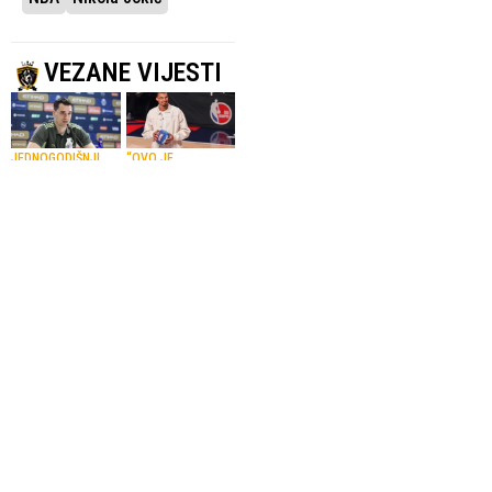
VEZANE VIJESTI
JEDNOGODIŠNJI
“OVO JE
UGOVOR
OSTVARENJE SNA”
Hezonja se vraća
Wembanyama,
u NBA, potpisao
Clark i Rose
za Cleveland
zaštitna lica
video-igre NBA
27.07.2026.
NBA
2K27
23.07.2026.
NBA
NBA LIGA
REPREZENTATIVAC
Alpha Diallo
BIH
novi košarkaš
Nurkić produžio
Denvera
saradnju sa
13.07.2026.
Košarka
Jazzom
10.07.2026.
NBA
SportskiPuls.ba