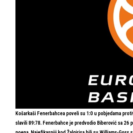
Košarkaši Fenerbahcea poveli su 1:0 u pobjedama protiv
slavili 89:78. Fenerbahce je predvodio Biberović sa 26 p
poena. Najefikasniji kod Žalgirisa bili su Williams-Goss s