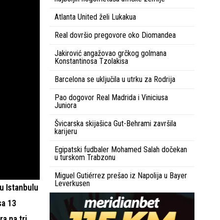
Atlanta United želi Lukakua
Real dovršio pregovore oko Diomandea
Jakirović angažovao grčkog golmana
Konstantinosa Tzolakisa
Barcelona se uključila u utrku za Rodrija
Pao dogovor Real Madrida i Viniciusa
Juniora
Švicarska skijašica Gut-Behrami završila
karijeru
Egipatski fudbaler Mohamed Salah dočekan
u turskom Trabzonu
Miguel Gutiérrez prešao iz Napolija u Bayer
Leverkusen
u Istanbulu
sa 13
ra na tri