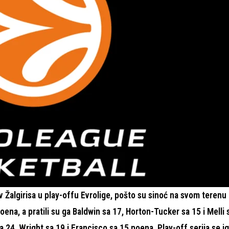
 Žalgirisa u play-offu Evrolige, pošto su sinoć na svom terenu 
oena, a pratili su ga Baldwin sa 17, Horton-Tucker sa 15 i Melli 
a 24, Wright sa 19 i Francisco sa 15 poena. Play-off serija se ig