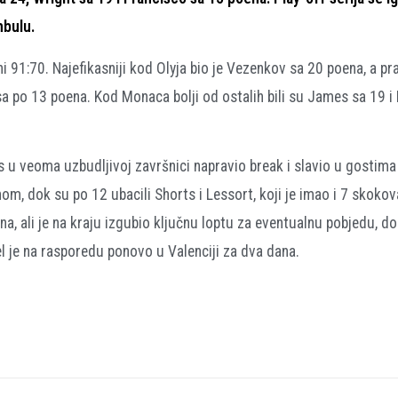
nbulu.
91:70. Najefikasniji kod Olyja bio je Vezenkov sa 20 poena, a pra
a po 13 poena. Kod Monaca bolji od ostalih bili su James sa 19 i 
kos u veoma uzbudljivoj završnici napravio break i slavio u gostim
m, dok su po 12 ubacili Shorts i Lessort, koji je imao i 7 skokov
a, ali je na kraju izgubio ključnu loptu za eventualnu pobjedu, do
el je na rasporedu ponovo u Valenciji za dva dana.