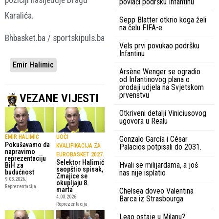
povlači podršku Infantinu
Karalića.
Sepp Blatter otkrio koga želi
na čelu FIFA-e
Bhbasket.ba / sportskipuls.ba
Vels prvi povukao podršku
Infantinu
Emir Halimic
Arsène Wenger se ogradio
od Infantinovog plana o
prodaji udjela na Svjetskom
prvenstvu
VEZANE VIJESTI
Otkriveni detalji Viniciusovog
ugovora u Realu
EMIR HALIMIĆ
UOČI
Gonzalo García i César
Pokušavamo da
Palacios potpisali do 2031.
KVALIFIKACIJA ZA
napravimo
EUROBASKET 2027.
reprezentaciju
Selektor Halimić
Hvali se milijardama, a još
BiH za
saopštio spisak,
nas nije isplatio
budućnost
Zmajice se
9.03.2026.
okupljaju 8.
Reprezentacija
marta
Chelsea doveo Valentina
Barca iz Strasbourga
4.03.2026.
Reprezentacija
Leao ostaje u Milanu?