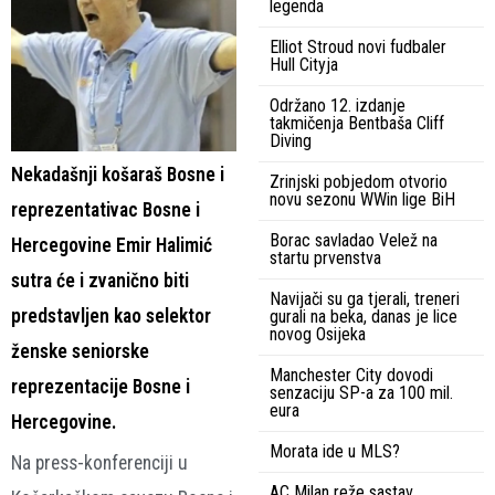
legenda
Elliot Stroud novi fudbaler
Hull Cityja
Održano 12. izdanje
takmičenja Bentbaša Cliff
Diving
Nekadašnji košaraš Bosne i
Zrinjski pobjedom otvorio
novu sezonu WWin lige BiH
reprezentativac Bosne i
Borac savladao Velež na
Hercegovine Emir Halimić
startu prvenstva
sutra će i zvanično biti
Navijači su ga tjerali, treneri
predstavljen kao selektor
gurali na beka, danas je lice
novog Osijeka
ženske seniorske
Manchester City dovodi
reprezentacije Bosne i
senzaciju SP-a za 100 mil.
eura
Hercegovine.
Morata ide u MLS?
Na press-konferenciji u
AC Milan reže sastav