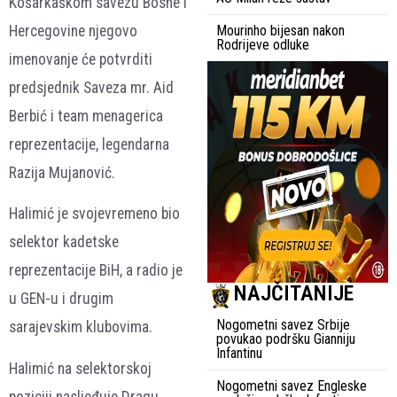
Košarkaškom savezu Bosne i
Hercegovine njegovo
Mourinho bijesan nakon
Rodrijeve odluke
imenovanje će potvrditi
predsjednik Saveza mr. Aid
Berbić i team menagerica
reprezentacije, legendarna
Razija Mujanović.
Halimić je svojevremeno bio
selektor kadetske
reprezentacije BiH, a radio je
NAJČITANIJE
u GEN-u i drugim
Nogometni savez Srbije
sarajevskim klubovima.
povukao podršku Gianniju
Infantinu
Halimić na selektorskoj
Nogometni savez Engleske
poziciji nasljeđuje Dragu