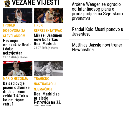
VEZANE VIJESTI
Arsène Wenger se ogradio
od Infantinovog plana o
prodaji udjela na Svjetskom
prvenstvu
I PORED
FINSKI
Randal Kolo Muani ponovo u
DOGOVORA SA
REPREZENTATIVAC
Juventusu
Mikael Jantunen
CLEVELANDOM
novi košarkaš
Hezonjin
Real Madrida
Matthias Jaissle novi trener
odlazak iz Reala
23.07.2026.
Košarka
i dalje
Newcastlea
neizvjestan
29.07.2026.
Košarka
MARIO HEZONJA
TRAGIČNO
Da sad ovdje
NASTRADAO U
pišem odlomke
NJEMAČKOJ
ili da snimim
Real Madrid se
veliki TikTok u
prisjetio
kojem rigam
Petrovića na 33.
vatru?
obljetnicu
30.06.2026.
Košarka
pogibije
7.06.2026.
Košarka
SportskiPuls.ba
© Copyright - VICOBA d.o.o. 2024.