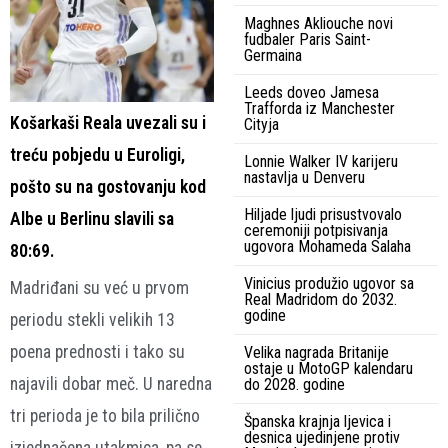
Maghnes Akliouche novi
fudbaler Paris Saint-
Germaina
Leeds doveo Jamesa
Trafforda iz Manchester
Košarkaši Reala uvezali su i
Cityja
treću pobjedu u Euroligi,
Lonnie Walker IV karijeru
nastavlja u Denveru
pošto su na gostovanju kod
Hiljade ljudi prisustvovalo
Albe u Berlinu slavili sa
ceremoniji potpisivanja
ugovora Mohameda Salaha
80:69.
Vinicius produžio ugovor sa
Madriđani su već u prvom
Real Madridom do 2032.
godine
periodu stekli velikih 13
poena prednosti i tako su
Velika nagrada Britanije
ostaje u MotoGP kalendaru
najavili dobar meč. U naredna
do 2028. godine
tri perioda je to bila prilično
Španska krajnja ljevica i
desnica ujedinjene protiv
izjednačena utakmica, pa se