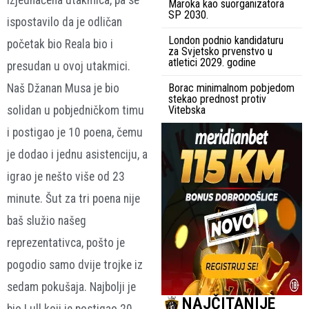
Maroka kao suorganizatora
SP 2030.
ispostavilo da je odličan
London podnio kandidaturu
početak bio Reala bio i
za Svjetsko prvenstvo u
atletici 2029. godine
presudan u ovoj utakmici.
Naš Džanan Musa je bio
Borac minimalnom pobjedom
stekao prednost protiv
solidan u pobjedničkom timu
Vitebska
i postigao je 10 poena, čemu
je dodao i jednu asistenciju, a
igrao je nešto više od 23
minute. Šut za tri poena nije
baš služio našeg
reprezentativca, pošto je
pogodio samo dvije trojke iz
sedam pokušaja. Najbolji je
NAJČITANIJE
bio Lull koji je postigao 20