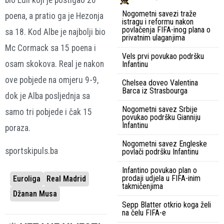
Nogometni savezi traže
poena, a pratio ga je Hezonja
istragu i reformu nakon
povlačenja FIFA-inog plana o
sa 18. Kod Albe je najbolji bio
privatnim ulaganjima
Mc Cormack sa 15 poena i
Vels prvi povukao podršku
osam skokova. Real je nakon
Infantinu
ove pobjede na omjeru 9-9,
Chelsea doveo Valentina
Barca iz Strasbourga
dok je Alba posljednja sa
Nogometni savez Srbije
samo tri pobjede i čak 15
povukao podršku Gianniju
Infantinu
poraza.
Nogometni savez Engleske
sportskipuls.ba
povlači podršku Infantinu
Infantino povukao plan o
prodaji udjela u FIFA-inim
Euroliga
Real Madrid
takmičenjima
Džanan Musa
Sepp Blatter otkrio koga želi
na čelu FIFA-e