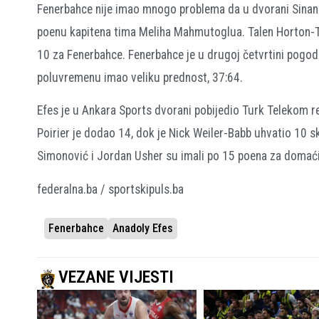
Fenerbahce nije imao mnogo problema da u dvorani Sinan 
poenu kapitena tima Meliha Mahmutoglua. Talen Horton-T
10 za Fenerbahce. Fenerbahce je u drugoj četvrtini pogodio
poluvremenu imao veliku prednost, 37:64.
Efes je u Ankara Sports dvorani pobijedio Turk Telekom r
Poirier je dodao 14, dok je Nick Weiler-Babb uhvatio 10 
Simonović i Jordan Usher su imali po 15 poena za domać
federalna.ba / sportskipuls.ba
Fenerbahce
Anadoly Efes
VEZANE VIJESTI