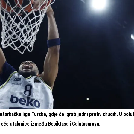
šarkaške lige Turske, gdje će igrati jedni protiv drugih. U poluf
treće utakmice između Besiktasa i Galatasaraya.