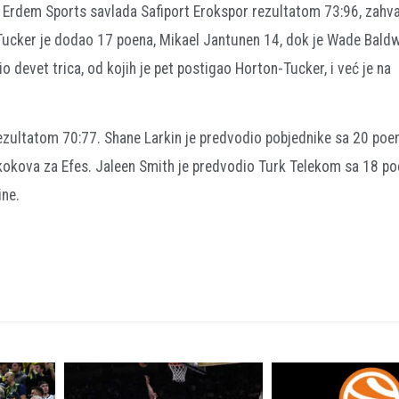
Erdem Sports savlada Safiport Erokspor rezultatom 73:96, zahva
ucker je dodao 17 poena, Mikael Jantunen 14, dok je Wade Baldw
 devet trica, od kojih je pet postigao Horton-Tucker, i već je na
ezultatom 70:77. Shane Larkin je predvodio pobjednike sa 20 poe
skokova za Efes. Jaleen Smith je predvodio Turk Telekom sa 18 p
ine.