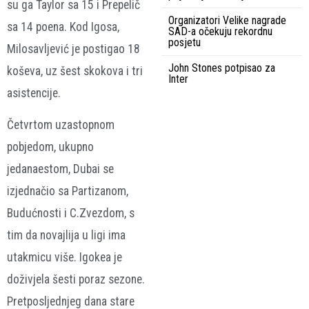
su ga Taylor sa 15 i Prepelič
Organizatori Velike nagrade
sa 14 poena. Kod Igosa,
SAD-a očekuju rekordnu
posjetu
Milosavljević je postigao 18
John Stones potpisao za
koševa, uz šest skokova i tri
Inter
asistencije.
Četvrtom uzastopnom
pobjedom, ukupno
jedanaestom, Dubai se
izjednačio sa Partizanom,
Budućnosti i C.Zvezdom, s
tim da novajlija u ligi ima
utakmicu više. Igokea je
doživjela šesti poraz sezone.
Pretposljednjeg dana stare