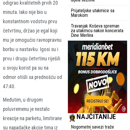
odigrao kvalitetnih prvih 20
Prijateljske utakmice sa
minuta. Iako nije bio u
Marokom
konstantnom vodstvu prvu
Travanjak Koševa spreman
četvrtinu, držao je egal koji
za utakmicu nakon koncerata
Dine Merlina
mu je omogućio ravnopravnu
borbu u nastavku. Igosi su i
prvu i drugu četvrtinu riješili
u svoju korist pa su na
odmor otišli sa prednošću od
47:40.
Međutim, u drugom
poluvremenu je nestalo
NAJČITANIJE
kreacije na parketu, limitirane
Nogometni savezi traže
su napadačke akcije tima iz