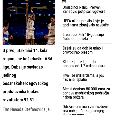
Omladinci Rahić, Pervan i
Zahirović potpisali ugovore
UEFA ukida pravilo koje je
godinama zbunjivalo navijače
Liverpool želi 18-godišnje
čudo od djeteta
Držali su ga dok je urlao i
U prvoj utakmici 14. kola
provocirao plesom
regionalne košarkaške ABA
Klub iz pete lige odbio
ponudu od 1.2 miliona eura
lige, Dubai je savladao
jedinog
Hvali se milijardama, a još
nas nije isplatio
bosanskohercegovačkog
Messi donirao 80.000 eura za
predstavnika Igokeu
obnovu madridskog područja
nakon požara
rezultatom 92:81.
Održani seminari za službena
Tim Nenada Stefanovića je
lica uoči početka jesenjeg
dijela sezone