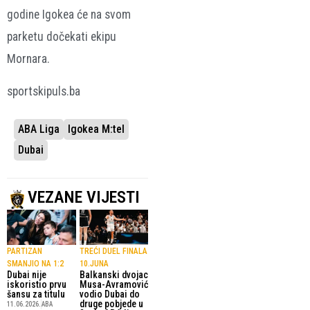
godine Igokea će na svom
parketu dočekati ekipu
Mornara.
sportskipuls.ba
ABA Liga
Igokea M:tel
Dubai
VEZANE VIJESTI
PARTIZAN
TREĆI DUEL FINALA
SMANJIO NA 1:2
10.JUNA
Dubai nije
Balkanski dvojac
iskoristio prvu
Musa-Avramović
šansu za titulu
vodio Dubai do
druge pobjede u
11.06.2026.
ABA