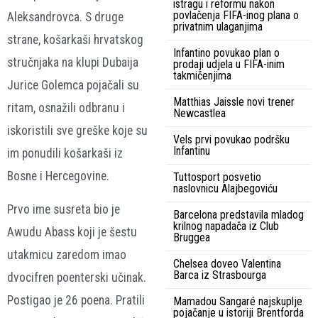
istragu i reformu nakon
povlačenja FIFA-inog plana o
Aleksandrovca. S druge
privatnim ulaganjima
strane, košarkaši hrvatskog
Infantino povukao plan o
stručnjaka na klupi Dubaija
prodaji udjela u FIFA-inim
takmičenjima
Jurice Golemca pojačali su
Matthias Jaissle novi trener
ritam, osnažili odbranu i
Newcastlea
iskoristili sve greške koje su
Vels prvi povukao podršku
Infantinu
im ponudili košarkaši iz
Bosne i Hercegovine.
Tuttosport posvetio
naslovnicu Alajbegoviću
Prvo ime susreta bio je
Barcelona predstavila mladog
krilnog napadača iz Club
Awudu Abass koji je šestu
Bruggea
utakmicu zaredom imao
Chelsea doveo Valentina
Barca iz Strasbourga
dvocifren poenterski učinak.
Postigao je 26 poena. Pratili
Mamadou Sangaré najskuplje
pojačanje u istoriji Brentforda