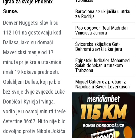
Tzolakisa
igrao za svoje Phoenix
Sunse.
Barcelona se uključila u utrku
za Rodrija
Denver Nuggetsi slavili su
Pao dogovor Real Madrida i
112:101 na gostovanju kod
Viniciusa Juniora
Dallasa, iako su domaći
Švicarska skijašica Gut-
Behrami završila karijeru
Mavericksi manje od 17
Egipatski fudbaler Mohamed
minuta prije kraja utakmice
Salah dočekan u turskom
Trabzonu
imali 19 koševa prednosti.
Oslabljeni Dallas, koji je bio
Miguel Gutiérrez prešao iz
Napolija u Bayer Leverkusen
bez svoje dvije zvijezde Luke
Dončića i Kyrieja Irvinga,
vodio je u osmoj minuti treće
četvrtine 86:67. Ni to nije bilo
dovoljno protiv Nikole Jokića