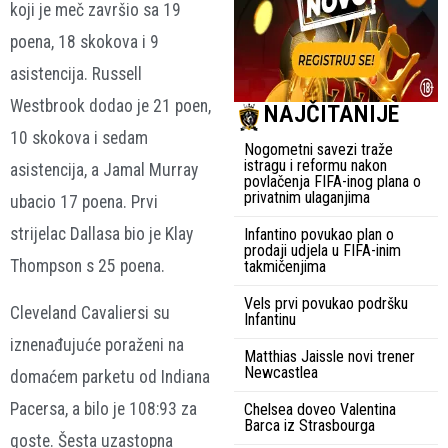
koji je meč završio sa 19
poena, 18 skokova i 9
asistencija. Russell
Westbrook dodao je 21 poen,
NAJČITANIJE
10 skokova i sedam
Nogometni savezi traže
istragu i reformu nakon
asistencija, a Jamal Murray
povlačenja FIFA-inog plana o
privatnim ulaganjima
ubacio 17 poena. Prvi
strijelac Dallasa bio je Klay
Infantino povukao plan o
prodaji udjela u FIFA-inim
Thompson s 25 poena.
takmičenjima
Vels prvi povukao podršku
Cleveland Cavaliersi su
Infantinu
iznenađujuće poraženi na
Matthias Jaissle novi trener
Newcastlea
domaćem parketu od Indiana
Pacersa, a bilo je 108:93 za
Chelsea doveo Valentina
Barca iz Strasbourga
goste. Šesta uzastopna