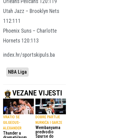
Orleans Pelicans 120:119
Utah Jazz – Brooklyn Nets
112:111
Phoenix Suns – Charlotte
Hornets 120:113
index.hr/sportskipuls.ba
NBA Liga
VEZANE VIJESTI
VRATIO SE
DOBRE PARTIJE
GILGEOUS-
NURKIĆA I GARZE
Wembanyama
ALEXANDER
predvodio
Thunder u
Spurse do
dramatičnom