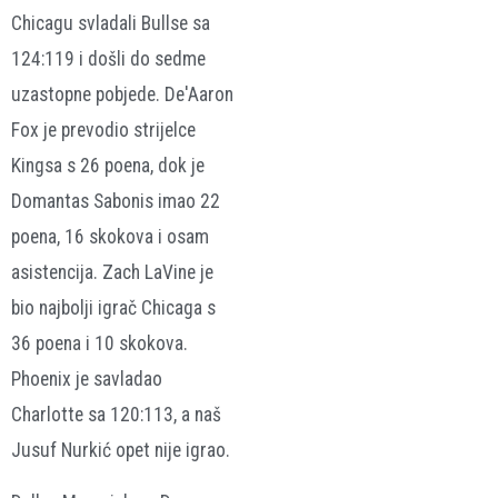
Chicagu svladali Bullse sa
124:119 i došli do sedme
uzastopne pobjede. De'Aaron
Fox je prevodio strijelce
Kingsa s 26 poena, dok je
Domantas Sabonis imao 22
poena, 16 skokova i osam
asistencija. Zach LaVine je
bio najbolji igrač Chicaga s
36 poena i 10 skokova.
Phoenix je savladao
Charlotte sa 120:113, a naš
Jusuf Nurkić opet nije igrao.