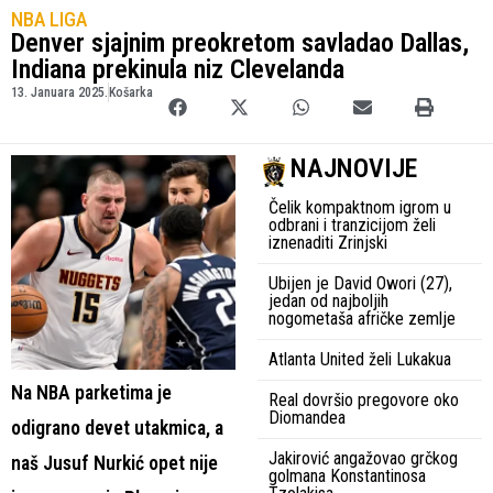
NBA LIGA
Denver sjajnim preokretom savladao Dallas,
Indiana prekinula niz Clevelanda
13. Januara 2025.
Košarka
NAJNOVIJE
Čelik kompaktnom igrom u
odbrani i tranzicijom želi
iznenaditi Zrinjski
Ubijen je David Owori (27),
jedan od najboljih
nogometaša afričke zemlje
Atlanta United želi Lukakua
Na NBA parketima je
Real dovršio pregovore oko
Diomandea
odigrano devet utakmica, a
Jakirović angažovao grčkog
naš Jusuf Nurkić opet nije
golmana Konstantinosa