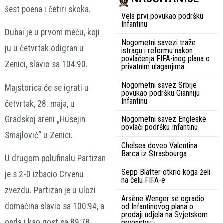
šest poena i četiri skoka.
Vels prvi povukao podršku
Infantinu
Dubai je u prvom meču, koji
Nogometni savezi traže
ju u četvrtak odigran u
istragu i reformu nakon
povlačenja FIFA-inog plana o
Zenici, slavio sa 104:90.
privatnim ulaganjima
Nogometni savez Srbije
Majstorica će se igrati u
povukao podršku Gianniju
Infantinu
četvrtak, 28. maja, u
Nogometni savez Engleske
Gradskoj areni „Husejin
povlači podršku Infantinu
Smajlović“ u Zenici.
Chelsea doveo Valentina
Barca iz Strasbourga
U drugom polufinalu Partizan
Sepp Blatter otkrio koga želi
je s 2-0 izbacio Crvenu
na čelu FIFA-e
zvezdu. Partizan je u ulozi
Arsène Wenger se ogradio
domaćina slavio sa 100:94, a
od Infantinovog plana o
prodaji udjela na Svjetskom
onda i kao gost sa 89:78,
prvenstvu