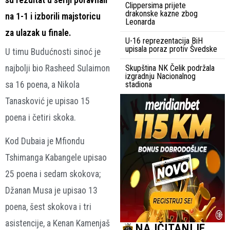
Clippersima prijete
drakonske kazne zbog
na 1-1 i izborili majstoricu
Leonarda
za ulazak u finale.
U-16 reprezentacija BiH
upisala poraz protiv Švedske
U timu Budućnosti sinoć je
najbolji bio Rasheed Sulaimon
Skupština NK Čelik podržala
izgradnju Nacionalnog
sa 16 poena, a Nikola
stadiona
Tanasković je upisao 15
poena i četiri skoka.
Kod Dubaia je Mfiondu
Tshimanga Kabangele upisao
25 poena i sedam skokova;
Džanan Musa je upisao 13
poena, šest skokova i tri
asistencije, a Kenan Kamenjaš
NAJČITANIJE