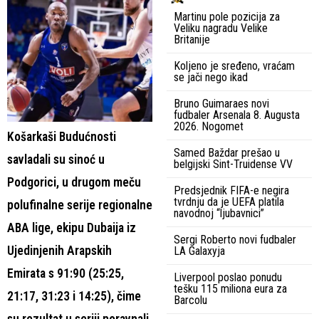
Martinu pole pozicija za
Veliku nagradu Velike
Britanije
Koljeno je sređeno, vraćam
se jači nego ikad
Bruno Guimaraes novi
fudbaler Arsenala 8. Augusta
2026. Nogomet
Košarkaši Budućnosti
Samed Baždar prešao u
savladali su sinoć u
belgijski Sint-Truidense VV
Podgorici, u drugom meču
Predsjednik FIFA-e negira
tvrdnju da je UEFA platila
polufinalne serije regionalne
navodnoj “ljubavnici”
ABA lige, ekipu Dubaija iz
Sergi Roberto novi fudbaler
Ujedinjenih Arapskih
LA Galaxyja
Emirata s 91:90 (25:25,
Liverpool poslao ponudu
tešku 115 miliona eura za
21:17, 31:23 i 14:25), čime
Barcolu
su rezultat u seriji poravnali