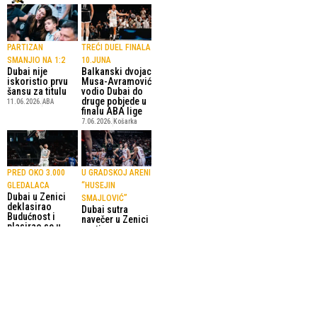
PARTIZAN
TREĆI DUEL FINALA
SMANJIO NA 1:2
10.JUNA
Dubai nije
Balkanski dvojac
iskoristio prvu
Musa-Avramović
šansu za titulu
vodio Dubai do
druge pobjede u
11.06.2026.
ABA
finalu ABA lige
7.06.2026.
Košarka
PRED OKO 3.000
U GRADSKOJ ARENI
GLEDALACA
“HUSEJIN
Dubai u Zenici
SMAJLOVIĆ”
deklasirao
Dubai sutra
Budućnost i
navečer u Zenici
plasirao se u
protiv
finale ABA lige
Budućnosti traži
28.05.2026.
Košarka
novu pobjedu za
prvo finale ABA
lige
27.05.2026.
Košarka
SportskiPuls.ba