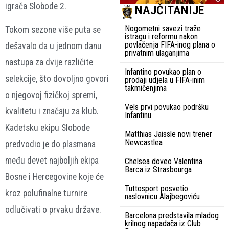
igrača Slobode 2.
NAJČITANIJE
Nogometni savezi traže
Tokom sezone više puta se
istragu i reformu nakon
povlačenja FIFA-inog plana o
dešavalo da u jednom danu
privatnim ulaganjima
nastupa za dvije različite
Infantino povukao plan o
selekcije, što dovoljno govori
prodaji udjela u FIFA-inim
takmičenjima
o njegovoj fizičkoj spremi,
Vels prvi povukao podršku
kvalitetu i značaju za klub.
Infantinu
Kadetsku ekipu Slobode
Matthias Jaissle novi trener
Newcastlea
predvodio je do plasmana
među devet najboljih ekipa
Chelsea doveo Valentina
Barca iz Strasbourga
Bosne i Hercegovine koje će
Tuttosport posvetio
kroz polufinalne turnire
naslovnicu Alajbegoviću
odlučivati o prvaku države.
Barcelona predstavila mladog
krilnog napadača iz Club