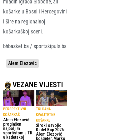
mladih igrača Slobode, ali i
košarke u Bosni i Hercegovini
i šire na regionalnoj
košarkaškoj sceni.
bhbasket.ba / sportskipuls.ba
Alem Elezovic
VEZANE VIJESTI
PERSPEKTIVNI
TRI DANA
KOŠARKAŠ
KVALITETNE
Alem Elezović
KOŠARKE
proglašen
Široki osvojio
najboljim
Kadet Kup 2026:
sportistom u TK
Alem Elezović
u kadetskoj
košgeter, Marko