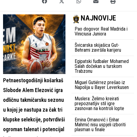
NAJNOVIJE
Pao dogovor Real Madrida i
Viniciusa Juniora
Švicarska skijašica Gut-
Behrami završila karijeru
Egipatski fudbaler Mohamed
Salah dočekan u turskom
Trabzonu
Petnaestogodišnji košarkaš
Miguel Gutiérrez prešao iz
Napolija u Bayer Leverkusen
Slobode Alem Elezović igra
Muslera: Želimo kreirati
odličnu takmičarsku sezonu
prepoznatljiv stil igre
zasnovan na kontroli lopte
u kojoj je nastupa za čak tri
klupske selekcije, potvrdivši
Emina Omanović i Enhar
Mahmić nisu uspjeli izboriti
ogroman talenat i potencijal
plasman u finale