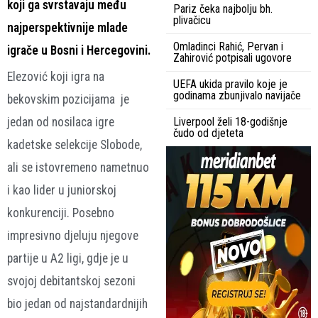
koji ga svrstavaju među
Pariz čeka najbolju bh.
plivačicu
najperspektivnije mlade
Omladinci Rahić, Pervan i
igrače u Bosni i Hercegovini.
Zahirović potpisali ugovore
Elezović koji igra na
UEFA ukida pravilo koje je
godinama zbunjivalo navijače
bekovskim pozicijama je
jedan od nosilaca igre
Liverpool želi 18-godišnje
čudo od djeteta
kadetske selekcije Slobode,
ali se istovremeno nametnuo
i kao lider u juniorskoj
konkurenciji. Posebno
impresivno djeluju njegove
partije u A2 ligi, gdje je u
svojoj debitantskoj sezoni
bio jedan od najstandardnijih