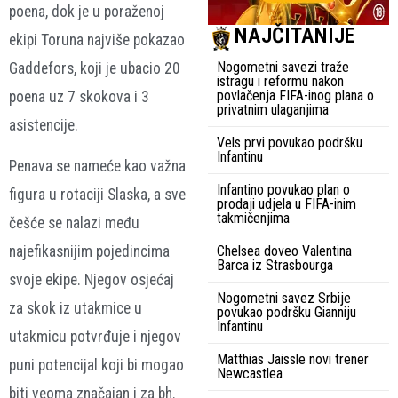
poena, dok je u poraženoj
NAJČITANIJE
ekipi Toruna najviše pokazao
Nogometni savezi traže
Gaddefors
, koji je ubacio 20
istragu i reformu nakon
povlačenja FIFA-inog plana o
poena uz 7 skokova i 3
privatnim ulaganjima
asistencije.
Vels prvi povukao podršku
Infantinu
Penava se nameće kao važna
Infantino povukao plan o
figura u rotaciji Slaska, a sve
prodaji udjela u FIFA-inim
takmičenjima
češće se nalazi među
Chelsea doveo Valentina
najefikasnijim pojedincima
Barca iz Strasbourga
svoje ekipe. Njegov osjećaj
Nogometni savez Srbije
za skok iz utakmice u
povukao podršku Gianniju
Infantinu
utakmicu potvrđuje i njegov
Matthias Jaissle novi trener
puni potencijal koji bi mogao
Newcastlea
biti veoma značajan i za bh.