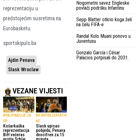
Nogometni savez Engleske
povlači podršku Infantinu
reprezentaciju u
predstojećim susretima na
Sepp Blatter otkrio koga želi
na čelu FIFA-e
Eurobasketu.
Randal Kolo Muani ponovo u
Juventusu
sportskipuls.ba
Gonzalo García i César
Palacios potpisali do 2031.
Ajdin Penava
Slask Wroclaw
VEZANE VIJESTI
KVALIFIKACIJE ZA
BH.REPREZENTATIV
SP
AC
Košarkaška
Slask upisao
reprezentacija
pobjedu, Penava
BiH večeras
dvocifren za 15
protiv Srbije
minuta