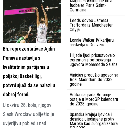
Maghnes Akliouche novi
fudbaler Paris Saint-
Germaina
Leeds doveo Jamesa
Trafforda iz Manchester
Cityja
Lonnie Walker IV karijeru
nastavlja u Denveru
Bh. reprezentativac Ajdin
Hiljade ljudi prisustvovalo
Penava nastavlja s
ceremoniji potpisivanja
ugovora Mohameda Salaha
kvalitetnim partijama u
Vinicius produžio ugovor sa
poljskoj Basket ligi,
Real Madridom do 2032.
godine
potvrđujući da se nalazi u
dobroj formi.
Velika nagrada Britanije
ostaje u MotoGP kalendaru
do 2028. godine
U okviru
28. kola
, njegov
Slask Wroclaw
ubilježio je
Španska krajnja ljevica i
desnica ujedinjene protiv
uvjerljivu pobjedu nad
Maroka kao suorganizatora