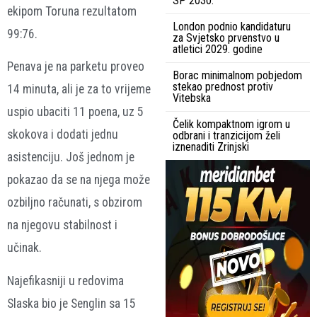
SP 2030.
ekipom
Toruna
rezultatom
London podnio kandidaturu
99:76
.
za Svjetsko prvenstvo u
atletici 2029. godine
Penava je na parketu proveo
Borac minimalnom pobjedom
stekao prednost protiv
14 minuta
, ali je za to vrijeme
Vitebska
uspio ubaciti
11 poena
, uz
5
Čelik kompaktnom igrom u
skokova
i dodati
jednu
odbrani i tranzicijom želi
iznenaditi Zrinjski
asistenciju
. Još jednom je
pokazao da se na njega može
ozbiljno računati, s obzirom
na njegovu stabilnost i
učinak.
Najefikasniji u redovima
Slaska bio je
Senglin
sa 15