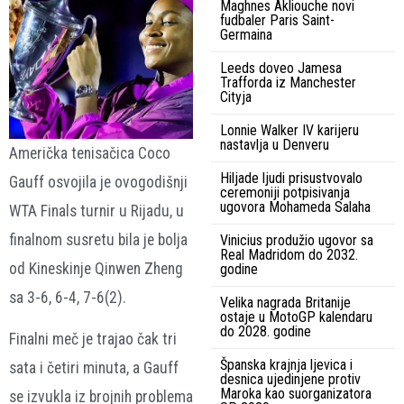
Maghnes Akliouche novi
fudbaler Paris Saint-
Germaina
Leeds doveo Jamesa
Trafforda iz Manchester
Cityja
Lonnie Walker IV karijeru
nastavlja u Denveru
Američka tenisačica Coco
Hiljade ljudi prisustvovalo
Gauff osvojila je ovogodišnji
ceremoniji potpisivanja
ugovora Mohameda Salaha
WTA Finals turnir u Rijadu, u
finalnom susretu bila je bolja
Vinicius produžio ugovor sa
Real Madridom do 2032.
od Kineskinje Qinwen Zheng
godine
sa 3-6, 6-4, 7-6(2).
Velika nagrada Britanije
ostaje u MotoGP kalendaru
do 2028. godine
Finalni meč je trajao čak tri
Španska krajnja ljevica i
sata i četiri minuta, a Gauff
desnica ujedinjene protiv
Maroka kao suorganizatora
se izvukla iz brojnih problema