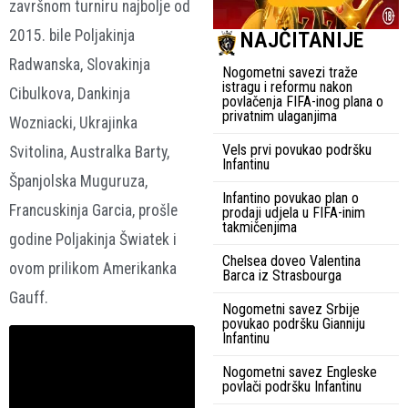
završnom turniru najbolje od
2015. bile Poljakinja
NAJČITANIJE
Radwanska, Slovakinja
Nogometni savezi traže
istragu i reformu nakon
Cibulkova, Dankinja
povlačenja FIFA-inog plana o
privatnim ulaganjima
Wozniacki, Ukrajinka
Vels prvi povukao podršku
Svitolina, Australka Barty,
Infantinu
Španjolska Muguruza,
Infantino povukao plan o
Francuskinja Garcia, prošle
prodaji udjela u FIFA-inim
takmičenjima
godine Poljakinja Šwiatek i
Chelsea doveo Valentina
ovom prilikom Amerikanka
Barca iz Strasbourga
Gauff.
Nogometni savez Srbije
povukao podršku Gianniju
Infantinu
Nogometni savez Engleske
povlači podršku Infantinu