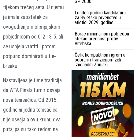
SP 2030.
tijekom trećeg seta. U njemu
London podnio kandidaturu
je imala zaostatak za
za Svjetsko prvenstvo u
atletici 2029. godine
ovogodišnjom olimpijskom
Borac minimalnom pobjedom
pobjednicom od 0-2 i 3-5, ali
stekao prednost protiv
Vitebska
se uspjela vratiti i potom
Čelik kompaktnom igrom u
potpuno dominirati u tie-
odbrani i tranzicijom želi
iznenaditi Zrinjski
breaku.
Nastavljena je time tradicija
da WTA Finals turnir osvaja
nova tenisačica. Od 2015.
godine ni jedna tenisačica
nije osvajala ovu krunu dva
puta, pa su tako redom na