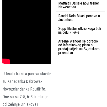
Matthias Jaissle novi trener
Newcastlea
Randal Kolo Muani ponovo u
Juventusu
Sepp Blatter otkrio koga želi
na čelu FIFA-e
Arsène Wenger se ogradio
od Infantinovog plana o
prodaji udjela na Svjetskom
prvenstvu
U finalu turnira parova slavile
su Kanađanka Dabrowski i
Novozelanđanka Routliffe.
One su sa 7-5, 6-3 bile bolje
od Čehinje Siniakove i