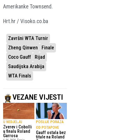
Amerikanke Townsend.
Hrt.hr / Visoko.co.ba
Završni WTA Turnir
Zheng Qinwen
Finale
Coco Gauff
Rijad
Saudijska Arabija
WTA Finals
VEZANE VIJESTI
U NEDJELJU
POSLIJE PORAZA
Zverev i Cobolli
OD POTAPOVE
u finalu Roland
Gauff ostala bez
Garrosa
titule na Roland