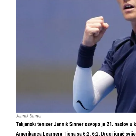
Jannik Sinner
Talijanski teniser Jannik Sinner osvojio je 21. naslov u k
Amerikanca Learnera Tiena sa 6:2, 6:2. Drugi igrač svije