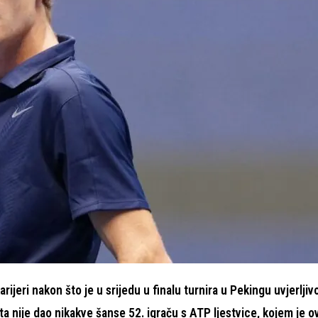
arijeri nakon što je u srijedu u finalu turnira u Pekingu uvjerljiv
ta nije dao nikakve šanse 52. igraču s ATP ljestvice, kojem je o