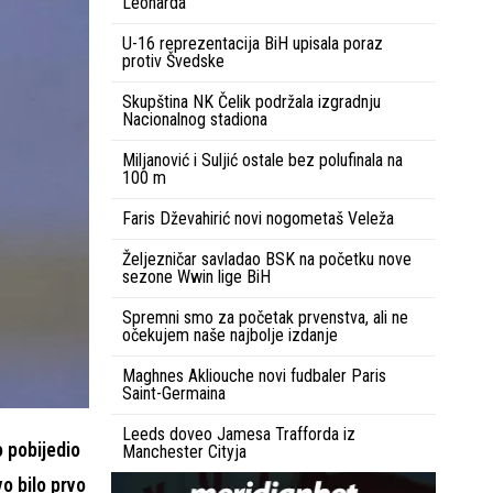
Leonarda
U-16 reprezentacija BiH upisala poraz
protiv Švedske
Skupština NK Čelik podržala izgradnju
Nacionalnog stadiona
Miljanović i Suljić ostale bez polufinala na
100 m
Faris Dževahirić novi nogometaš Veleža
Željezničar savladao BSK na početku nove
sezone Wwin lige BiH
Spremni smo za početak prvenstva, ali ne
očekujem naše najbolje izdanje
Maghnes Akliouche novi fudbaler Paris
Saint-Germaina
Leeds doveo Jamesa Trafforda iz
o pobijedio
Manchester Cityja
vo bilo prvo