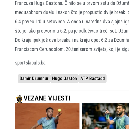
Francuza Huga Gastona. Činilo se u prvom setu da Džum
međusobnom duelu i nakon što je propustio dvije break l
6:4 poveo 1:0 u setovima. A onda u naredna dva sjajna ig
što je lako pretvorio u 6:2, pa je odlučivao treći set. Dž
Do kraja ipak još dva breaka i na kraju opet 6:2 za Džumh
Franciscom Cerundolom, 20.teniserom svijeta, koji je sigur
sportskipuls.ba
Damir Džumhur
Hugo Gaston
ATP Bastadd
VEZANE VIJESTI