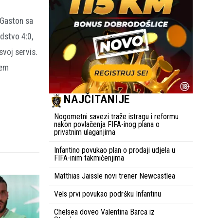
 Gaston sa
dstvo 4:0,
svoj servis.
cem
NAJČITANIJE
Nogometni savezi traže istragu i reformu
nakon povlačenja FIFA-inog plana o
privatnim ulaganjima
Infantino povukao plan o prodaji udjela u
FIFA-inim takmičenjima
Matthias Jaissle novi trener Newcastlea
Vels prvi povukao podršku Infantinu
Chelsea doveo Valentina Barca iz