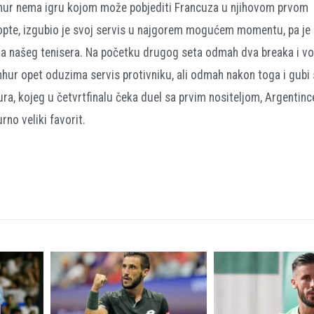
hur nema igru kojom može pobjediti Francuza u njihovom prvom
opte, izgubio je svoj servis u najgorem mogućem momentu, pa je
ra našeg tenisera. Na početku drugog seta odmah dva breaka i vo
umhur opet oduzima servis protivniku, ali odmah nakon toga i gubi 
ura, kojeg u četvrtfinalu čeka duel sa prvim nositeljom, Argentin
no veliki favorit.